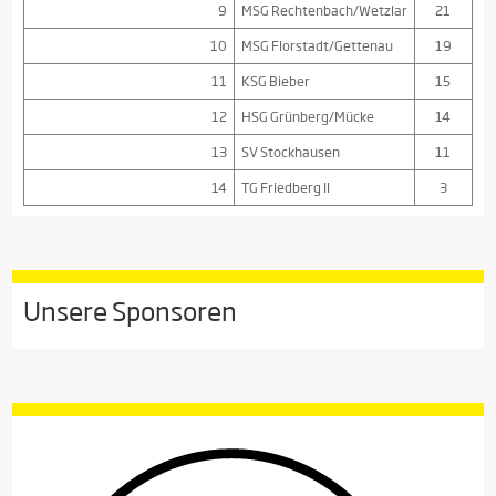
9
MSG Rechtenbach/Wetzlar
21
10
MSG Florstadt/Gettenau
19
11
KSG Bieber
15
12
HSG Grünberg/Mücke
14
13
SV Stockhausen
11
14
TG Friedberg II
3
Unsere Sponsoren