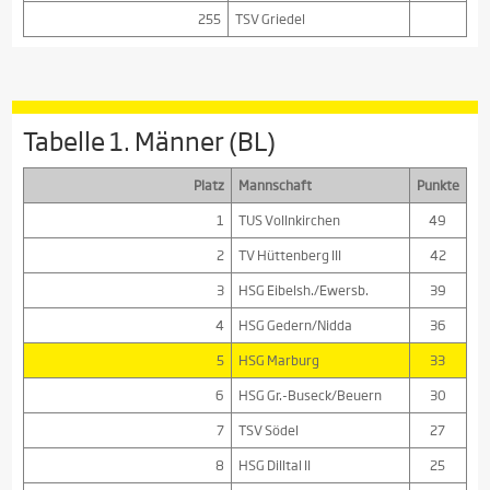
255
TSV Griedel
Tabelle 1. Männer (BL)
Platz
Mannschaft
Punkte
1
TUS Vollnkirchen
49
2
TV Hüttenberg III
42
3
HSG Eibelsh./Ewersb.
39
4
HSG Gedern/Nidda
36
5
HSG Marburg
33
6
HSG Gr.-Buseck/Beuern
30
7
TSV Södel
27
8
HSG Dilltal II
25