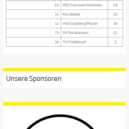
10
MSG Florstadt/Gettenau
19
11
KSG Bieber
15
12
HSG Grünberg/Mücke
14
13
SV Stockhausen
11
14
TG Friedberg II
3
Unsere Sponsoren