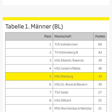
Tabelle 1. Männer (BL)
Platz
Mannschaft
Punkte
1
TUS Vollnkirchen
49
2
TV Hüttenberg III
42
3
HSG Eibelsh./Ewersb.
39
4
HSG Gedern/Nidda
36
5
HSG Marburg
33
6
HSG Gr.-Buseck/Beuern
30
7
TSV Södel
27
8
HSG Dilltal II
25
9
MSG Rechtenbach/Wetzlar
21