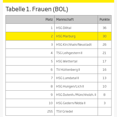
Tabelle 1. Frauen (BOL)
Platz
Mannschaft
Punkte
1
HSG Dilltal
36
2
HSG Marburg
30
3
HSG Kirchhain/Neustadt
26
4
TSG Leihgestern II
21
5
HSG Wettertal
17
6
TV Hüttenberg II
16
7
HSG Lumdatal II
13
8
HSG Hungen/Lich II
10
9
HSG Dutenh./Münchholzh. II
8
10
HSG Gedern/Nidda II
3
255
TSV Griedel