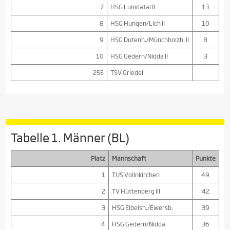
7
HSG Lumdatal II
13
8
HSG Hungen/Lich II
10
9
HSG Dutenh./Münchholzh. II
8
10
HSG Gedern/Nidda II
3
255
TSV Griedel
Tabelle 1. Männer (BL)
Platz
Mannschaft
Punkte
1
TUS Vollnkirchen
49
2
TV Hüttenberg III
42
3
HSG Eibelsh./Ewersb.
39
4
HSG Gedern/Nidda
36