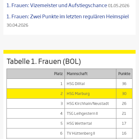
1. Frauen: Vizemeister und Aufstiegschance
01.05.2026
1. Frauen: Zwei Punkte im letzten regulären Heimspiel
30.04.2026
Tabelle 1. Frauen (BOL)
Platz
Mannschaft
Punkte
1
HSG Dilltal
36
2
HSG Marburg
30
3
HSG Kirchhain/Neustadt
26
4
TSG Leihgestern II
21
5
HSG Wettertal
17
6
TV Hüttenberg II
16