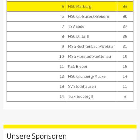
5
HSG Marburg
33
6
HSG Gr.-Buseck/Beuern
30
7
TSV Södel
27
8
HSG Dilltal II
25
9
MSG Rechtenbach/Wetzlar
21
10
MSG Florstadt/Gettenau
19
11
KSG Bieber
15
12
HSG Grünberg/Mücke
14
13
SV Stockhausen
11
14
TG Friedberg II
3
Unsere Sponsoren