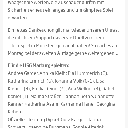
Waagschale werfen, die Zuschauer dürfen mit
Sicherheit erneut ein enges und umkämpftes Spiel
erwarten.
Ein fettes Dankeschön gilt mal wieder unseren Ultras,
die mit ihrem Support das erste Duell zu einem
„Heimspiel in Münster“ gemacht haben! So darf es am
Montag bei der zweiten Auflage gerne weitergehen…
Für die HSG Marburg spielten:
Andrea Garder, Annika Kleih; Pia Hummerich (8),
Katharina Ermrich (6), Johanna Volk (6/1), Lisa
Kiebert (4), Emilia Reinel (4), Ana Wellner (4), Rahel
Köhler (1), Malina Straßer, Hannah Bothe, Charlotte
Renner, Katharina Asam, Katharina Hanel, Georgina
Koberg
Ofizielle: Henning Dippel, Götz Karger, Hanna
Schwarz, Josephine Burgmans, Sophie Alferink