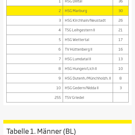
1
HSG Dilltal
36
2
HSG Marburg
30
3
HSG Kirchhain/Neustadt
26
4
TSG Leihgestern II
21
5
HSG Wettertal
17
6
TV Hüttenberg II
16
7
HSG Lumdatal II
13
8
HSG Hungen/Lich II
10
9
HSG Dutenh./Münchholzh. II
8
10
HSG Gedern/Nidda II
3
255
TSV Griedel
Tabelle 1. Männer (BL)