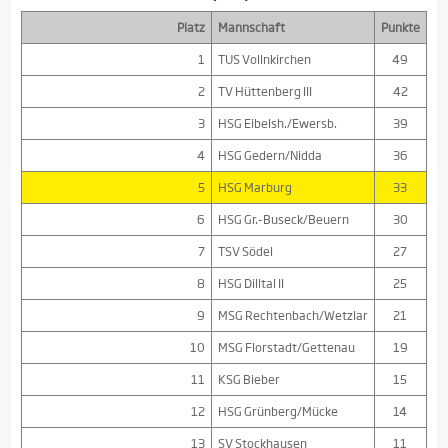
Platz
Mannschaft
Punkte
1
TUS Vollnkirchen
49
2
TV Hüttenberg III
42
3
HSG Eibelsh./Ewersb.
39
4
HSG Gedern/Nidda
36
5
HSG Marburg
33
6
HSG Gr.-Buseck/Beuern
30
7
TSV Södel
27
8
HSG Dilltal II
25
9
MSG Rechtenbach/Wetzlar
21
10
MSG Florstadt/Gettenau
19
11
KSG Bieber
15
12
HSG Grünberg/Mücke
14
13
SV Stockhausen
11