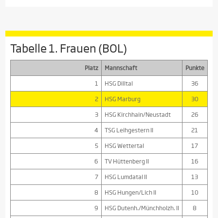
Tabelle 1. Frauen (BOL)
Platz
Mannschaft
Punkte
1
HSG Dilltal
36
2
HSG Marburg
30
3
HSG Kirchhain/Neustadt
26
4
TSG Leihgestern II
21
5
HSG Wettertal
17
6
TV Hüttenberg II
16
7
HSG Lumdatal II
13
8
HSG Hungen/Lich II
10
9
HSG Dutenh./Münchholzh. II
8