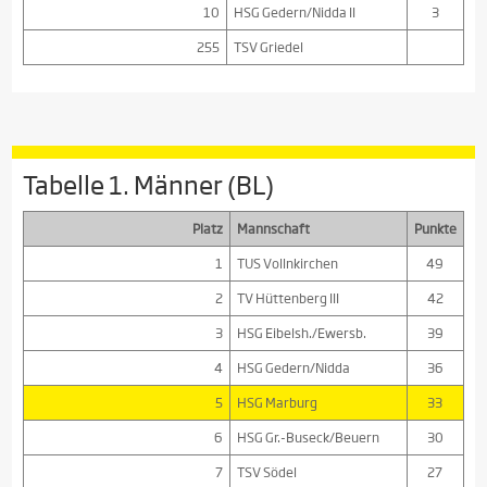
10
HSG Gedern/Nidda II
3
255
TSV Griedel
Tabelle 1. Männer (BL)
Platz
Mannschaft
Punkte
1
TUS Vollnkirchen
49
2
TV Hüttenberg III
42
3
HSG Eibelsh./Ewersb.
39
4
HSG Gedern/Nidda
36
5
HSG Marburg
33
6
HSG Gr.-Buseck/Beuern
30
7
TSV Södel
27