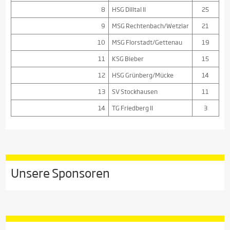
8
HSG Dilltal II
25
9
MSG Rechtenbach/Wetzlar
21
10
MSG Florstadt/Gettenau
19
11
KSG Bieber
15
12
HSG Grünberg/Mücke
14
13
SV Stockhausen
11
14
TG Friedberg II
3
Unsere Sponsoren