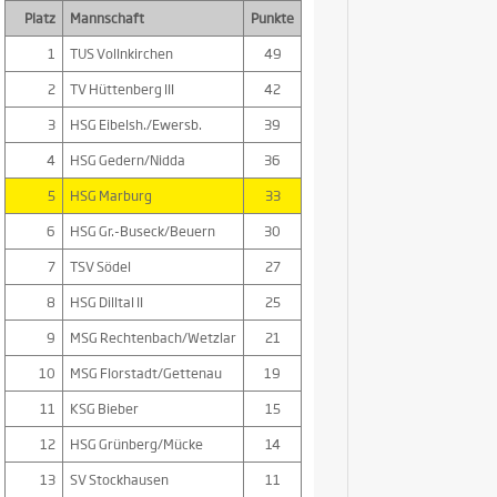
Platz
Mannschaft
Punkte
1
TUS Vollnkirchen
49
2
TV Hüttenberg III
42
3
HSG Eibelsh./Ewersb.
39
4
HSG Gedern/Nidda
36
5
HSG Marburg
33
6
HSG Gr.-Buseck/Beuern
30
7
TSV Södel
27
8
HSG Dilltal II
25
9
MSG Rechtenbach/Wetzlar
21
10
MSG Florstadt/Gettenau
19
11
KSG Bieber
15
12
HSG Grünberg/Mücke
14
13
SV Stockhausen
11