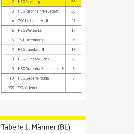
2
HSG Marburg
30
3
HSG Kirchhain/Neustadt
26
4
TSG Leihgestern II
21
5
HSG Wettertal
17
6
TV Hüttenberg II
16
7
HSG Lumdatal II
13
8
HSG Hungen/Lich II
10
9
HSG Dutenh./Münchholzh. II
8
10
HSG Gedern/Nidda II
3
255
TSV Griedel
Tabelle 1. Männer (BL)