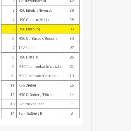
2
TV Hüttenberg III
42
3
HSG Eibelsh./Ewersb.
39
4
HSG Gedern/Nidda
36
5
HSG Marburg
33
6
HSG Gr.-Buseck/Beuern
30
7
TSV Södel
27
8
HSG Dilltal II
25
9
MSG Rechtenbach/Wetzlar
21
10
MSG Florstadt/Gettenau
19
11
KSG Bieber
15
12
HSG Grünberg/Mücke
14
13
SV Stockhausen
11
14
TG Friedberg II
3