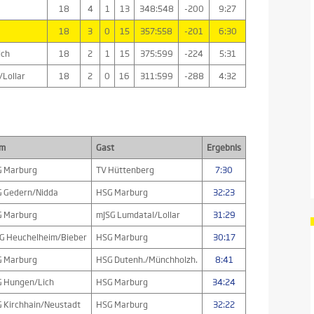
18
4
1
13
348:548
-200
9:27
18
3
0
15
357:558
-201
6:30
ich
18
2
1
15
375:599
-224
5:31
/Lollar
18
2
0
16
311:599
-288
4:32
im
Gast
Ergebnis
 Marburg
TV Hüttenberg
7:30
 Gedern/Nidda
HSG Marburg
32:23
 Marburg
mJSG Lumdatal/Lollar
31:29
G Heuchelheim/Bieber
HSG Marburg
30:17
 Marburg
HSG Dutenh./Münchholzh.
8:41
 Hungen/Lich
HSG Marburg
34:24
 Kirchhain/Neustadt
HSG Marburg
32:22