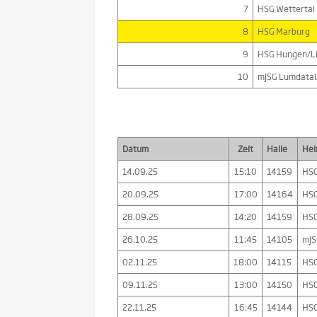
7
HSG Wettertal
8
HSG Marburg
9
HSG Hungen/L
10
mJSG Lumdatal
Datum
Zeit
Halle
He
14.09.25
15:10
14159
HSG
20.09.25
17:00
14164
HSG
28.09.25
14:20
14159
HSG
26.10.25
11:45
14105
mJS
02.11.25
18:00
14115
HSG
09.11.25
13:00
14150
HSG
22.11.25
16:45
14144
HSG