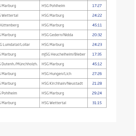
 Marburg
HSG Pohlheim
17:27
 Wettertal
HSG Marburg
24:22
Hüttenberg
HSG Marburg
45:11
 Marburg
HSG Gedern/Nidda
20:32
G Lumdatal/Lollar
HSG Marburg
24:23
 Marburg
mJSG Heuchelheim/Bieber
17:35
 Dutenh./Münchholzh.
HSG Marburg
45:12
 Marburg
HSG Hungen/Lich
27:26
 Marburg
HSG Kirchhain/Neustadt
21:28
 Pohlheim
HSG Marburg
29:24
 Marburg
HSG Wettertal
31:15