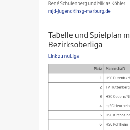
René Schulenberg und Miklas Köhler
mjd-jugend@hsg-marburg.de
Tabelle und Spielplan 
Bezirksoberliga
Link zu nuLiga
Platz
Mannschaft
1
HSG Dutenh./M
2
TV Hüttenberg
3
HSG Gedern/N
4
mJSG Heuchelh
5
HSG Kirchhain
6
HSG Pohlheim