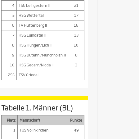
4
TSG Leihgestern II
21
5
HSG Wettertal
17
6
TV Hüttenberg II
16
7
HSG Lumdatal II
13
8
HSG Hungen/Lich II
10
9
HSG Dutenh./Münchholzh. II
8
10
HSG Gedern/Nidda II
3
255
TSV Griedel
Tabelle 1. Männer (BL)
Platz
Mannschaft
Punkte
1
TUS Vollnkirchen
49