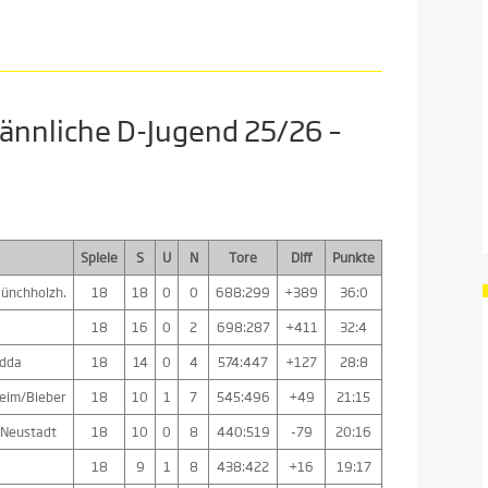
männliche D-Jugend 25/26 –
Spiele
S
U
N
Tore
Diff
Punkte
ünchholzh.
18
18
0
0
688:299
+389
36:0
18
16
0
2
698:287
+411
32:4
idda
18
14
0
4
574:447
+127
28:8
eim/Bieber
18
10
1
7
545:496
+49
21:15
/Neustadt
18
10
0
8
440:519
-79
20:16
18
9
1
8
438:422
+16
19:17