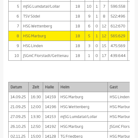
5
mJSG Lumdatal/Lollar
18
10
1
7
596:558
+38
6
TSV Södel
18
9
1
8
522:496
+26
7
HSG Wettenberg
18
6
0
12
612:670
-58
8
HSG Marburg
18
5
1
12
565:629
-64
9
HSG Linden
18
3
0
15
475:569
-94
10
JSGmC Florstadt/Gettenau
18
1
0
17
439:644
-20
Datum
Zeit
Halle
Heim
Gast
14.09.25
16:30
14159
HSG Marburg
HSG Linden
21.09.25
12:00
14196
HSG Wettenberg
HSG Marburg
27.09.25
13:30
14153
mJSG Lumdatal/Lollar
HSG Marburg
26.10.25
12:50
14192
HSG Marburg
JSGmC Florstad
02.11.25
15:00
14128
TG Friedberg
HSG Marburg