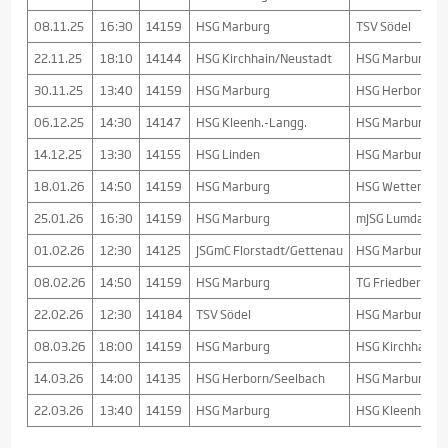
08.11.25
16:30
14159
HSG Marburg
TSV Södel
22.11.25
18:10
14144
HSG Kirchhain/Neustadt
HSG Marburg
30.11.25
13:40
14159
HSG Marburg
HSG Herborn/Se
06.12.25
14:30
14147
HSG Kleenh.-Langg.
HSG Marburg
14.12.25
13:30
14155
HSG Linden
HSG Marburg
18.01.26
14:50
14159
HSG Marburg
HSG Wettenber
25.01.26
16:30
14159
HSG Marburg
mJSG Lumdatal/L
01.02.26
12:30
14125
JSGmC Florstadt/Gettenau
HSG Marburg
08.02.26
14:50
14159
HSG Marburg
TG Friedberg
22.02.26
12:30
14184
TSV Södel
HSG Marburg
08.03.26
18:00
14159
HSG Marburg
HSG Kirchhain/
14.03.26
14:00
14135
HSG Herborn/Seelbach
HSG Marburg
22.03.26
13:40
14159
HSG Marburg
HSG Kleenh.-La