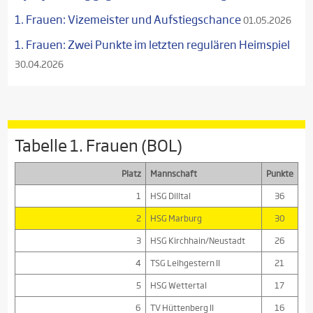
1. Frauen: Vizemeister und Aufstiegschance
01.05.2026
1. Frauen: Zwei Punkte im letzten regulären Heimspiel
30.04.2026
Tabelle 1. Frauen (BOL)
Platz
Mannschaft
Punkte
1
HSG Dilltal
36
2
HSG Marburg
30
3
HSG Kirchhain/Neustadt
26
4
TSG Leihgestern II
21
5
HSG Wettertal
17
6
TV Hüttenberg II
16