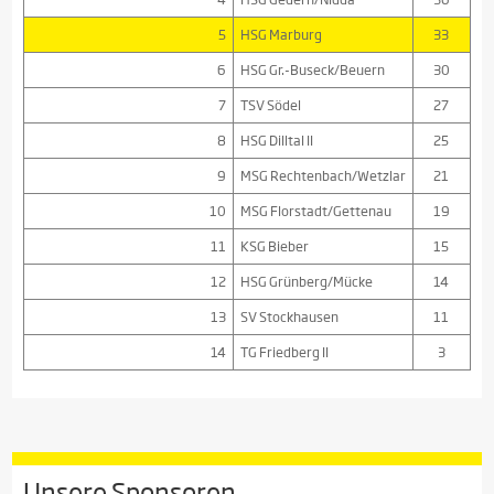
5
HSG Marburg
33
6
HSG Gr.-Buseck/Beuern
30
7
TSV Södel
27
8
HSG Dilltal II
25
9
MSG Rechtenbach/Wetzlar
21
10
MSG Florstadt/Gettenau
19
11
KSG Bieber
15
12
HSG Grünberg/Mücke
14
13
SV Stockhausen
11
14
TG Friedberg II
3
Unsere Sponsoren