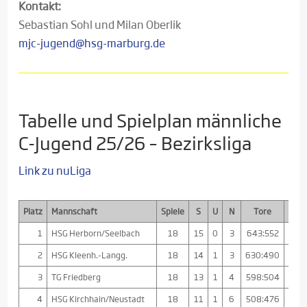
Kontakt:
Sebastian Sohl und Milan Oberlik
mjc-jugend@hsg-marburg.de
Tabelle und Spielplan männliche
C-Jugend 25/26 – Bezirksliga
Link zu nuLiga
Platz
Mannschaft
Spiele
S
U
N
Tore
Diff
1
HSG Herborn/Seelbach
18
15
0
3
643:552
+91
2
HSG Kleenh.-Langg.
18
14
1
3
630:490
+14
3
TG Friedberg
18
13
1
4
598:504
+9
4
HSG Kirchhain/Neustadt
18
11
1
6
508:476
+32