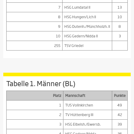
7
HSG Lumdatal II
13
8
HSG Hungen/Lich II
10
9
HSG Dutenh./Münchholzh. II
8
10
HSG Gedern/Nidda II
3
255
TSV Griedel
Tabelle 1. Männer (BL)
Platz
Mannschaft
Punkte
1
TUS Vollnkirchen
49
2
TV Hüttenberg III
42
3
HSG Eibelsh./Ewersb.
39
4
HSG Gedern/Nidda
36