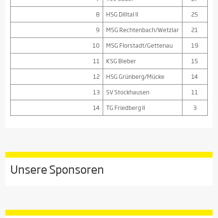
8
HSG Dilltal II
25
9
MSG Rechtenbach/Wetzlar
21
10
MSG Florstadt/Gettenau
19
11
KSG Bieber
15
12
HSG Grünberg/Mücke
14
13
SV Stockhausen
11
14
TG Friedberg II
3
Unsere Sponsoren