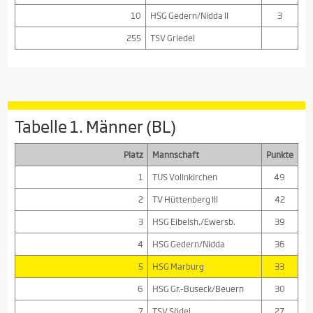
10
HSG Gedern/Nidda II
3
255
TSV Griedel
Tabelle 1. Männer (BL)
Platz
Mannschaft
Punkte
1
TUS Vollnkirchen
49
2
TV Hüttenberg III
42
3
HSG Eibelsh./Ewersb.
39
4
HSG Gedern/Nidda
36
5
HSG Marburg
33
6
HSG Gr.-Buseck/Beuern
30
7
TSV Södel
27