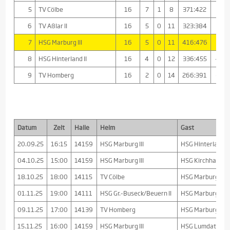
5
TV Cölbe
16
7
1
8
371:422
-51
6
TV Aßlar II
16
5
0
11
323:384
-61
7
HSG Marburg III
16
5
0
11
416:476
-60
8
HSG Hinterland II
16
4
0
12
336:455
-119
9
TV Homberg
16
2
0
14
266:391
-125
Datum
Zeit
Halle
Heim
Gast
20.09.25
16:15
14159
HSG Marburg III
HSG Hinterland II
04.10.25
15:00
14159
HSG Marburg III
HSG Kirchhain/Ne
18.10.25
18:00
14115
TV Cölbe
HSG Marburg III
01.11.25
19:00
14111
HSG Gr.-Buseck/Beuern II
HSG Marburg III
09.11.25
17:00
14139
TV Homberg
HSG Marburg III
15.11.25
16:00
14159
HSG Marburg III
HSG Lumdatal III