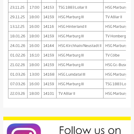
23.11.25
17:00
14153
TSG 1883 Lollar II
HSG Marburg III
29.11.25
18:00
14159
HSG Marburg III
TV Aßlar II
13.12.25
16:00
14116
HSG Hinterland II
HSG Marburg III
18.01.26
18:00
14159
HSG Marburg III
TV Homberg
24.01.26
16:00
14144
HSG Kirchhain/Neustadt II
HSG Marburg III
01.02.26
16:10
14159
HSG Marburg III
TV Cölbe
21.02.26
18:00
14159
HSG Marburg III
HSG Gr.-Buseck/B
01.03.26
13:00
14168
HSG Lumdatal III
HSG Marburg III
07.03.26
16:00
14159
HSG Marburg III
TSG 1883 Lollar I
22.03.26
18:00
14101
TV Aßlar II
HSG Marburg III