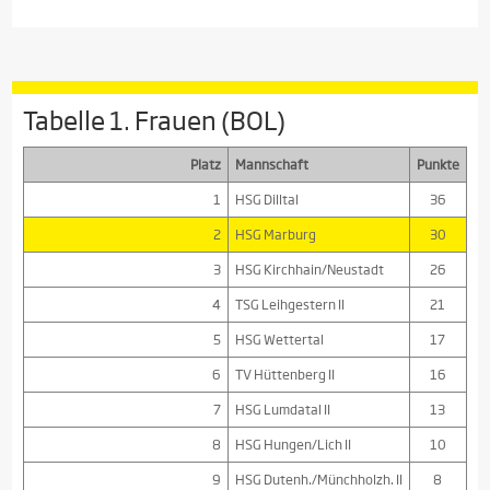
Tabelle 1. Frauen (BOL)
Platz
Mannschaft
Punkte
1
HSG Dilltal
36
2
HSG Marburg
30
3
HSG Kirchhain/Neustadt
26
4
TSG Leihgestern II
21
5
HSG Wettertal
17
6
TV Hüttenberg II
16
7
HSG Lumdatal II
13
8
HSG Hungen/Lich II
10
9
HSG Dutenh./Münchholzh. II
8