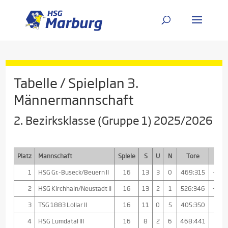
Tabelle / Spielplan 3.
Männermannschaft
2. Bezirksklasse (Gruppe 1) 2025/2026
Platz
Mannschaft
Spiele
S
U
N
Tore
Diff
1
HSG Gr.-Buseck/Beuern II
16
13
3
0
469:315
+154
2
HSG Kirchhain/Neustadt II
16
13
2
1
526:346
+18
3
TSG 1883 Lollar II
16
11
0
5
405:350
+55
4
HSG Lumdatal III
16
8
2
6
468:441
+27