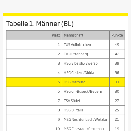
Tabelle 1. Männer (BL)
Platz
Mannschaft
Punkte
1
TUS Vollnkirchen
49
2
TV Hüttenberg III
42
3
HSG Eibelsh./Ewersb.
39
4
HSG Gedern/Nidda
36
5
HSG Marburg
33
6
HSG Gr.-Buseck/Beuern
30
7
TSV Södel
27
8
HSG Dilltal II
25
9
MSG Rechtenbach/Wetzlar
21
10
MSG Florstadt/Gettenau
19