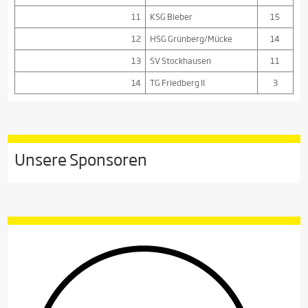
11
KSG Bieber
15
12
HSG Grünberg/Mücke
14
13
SV Stockhausen
11
14
TG Friedberg II
3
Unsere Sponsoren