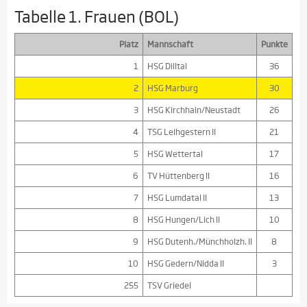
Tabelle 1. Frauen (BOL)
Platz
Mannschaft
Punkte
1
HSG Dilltal
36
2
HSG Marburg
30
3
HSG Kirchhain/Neustadt
26
4
TSG Leihgestern II
21
5
HSG Wettertal
17
6
TV Hüttenberg II
16
7
HSG Lumdatal II
13
8
HSG Hungen/Lich II
10
9
HSG Dutenh./Münchholzh. II
8
10
HSG Gedern/Nidda II
3
255
TSV Griedel