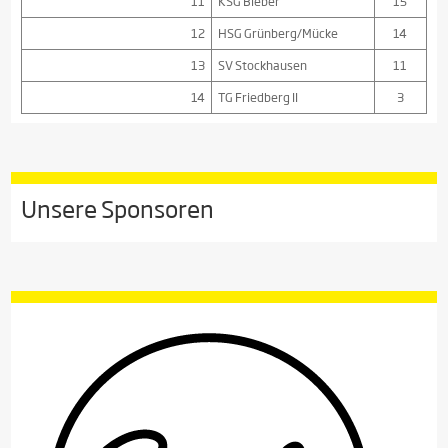
11
KSG Bieber
15
12
HSG Grünberg/Mücke
14
13
SV Stockhausen
11
14
TG Friedberg II
3
Unsere Sponsoren