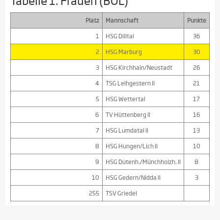
Tabelle 1. Frauen (BOL)
Platz
Mannschaft
Punkte
1
HSG Dilltal
36
2
HSG Marburg
30
3
HSG Kirchhain/Neustadt
26
4
TSG Leihgestern II
21
5
HSG Wettertal
17
6
TV Hüttenberg II
16
7
HSG Lumdatal II
13
8
HSG Hungen/Lich II
10
9
HSG Dutenh./Münchholzh. II
8
10
HSG Gedern/Nidda II
3
255
TSV Griedel