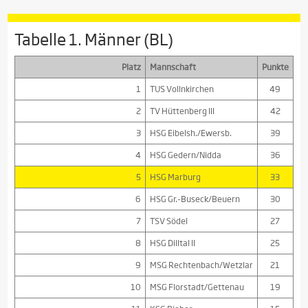
Tabelle 1. Männer (BL)
Platz
Mannschaft
Punkte
1
TUS Vollnkirchen
49
2
TV Hüttenberg III
42
3
HSG Eibelsh./Ewersb.
39
4
HSG Gedern/Nidda
36
5
HSG Marburg
33
6
HSG Gr.-Buseck/Beuern
30
7
TSV Södel
27
8
HSG Dilltal II
25
9
MSG Rechtenbach/Wetzlar
21
10
MSG Florstadt/Gettenau
19