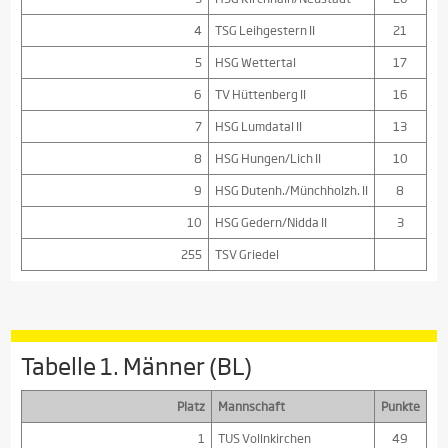
4
TSG Leihgestern II
21
5
HSG Wettertal
17
6
TV Hüttenberg II
16
7
HSG Lumdatal II
13
8
HSG Hungen/Lich II
10
9
HSG Dutenh./Münchholzh. II
8
10
HSG Gedern/Nidda II
3
255
TSV Griedel
Tabelle 1. Männer (BL)
Platz
Mannschaft
Punkte
1
TUS Vollnkirchen
49