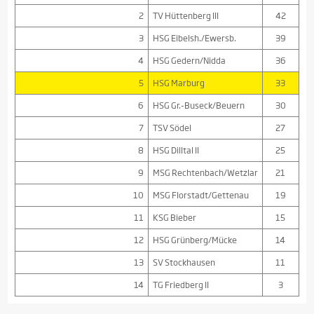
2
TV Hüttenberg III
42
3
HSG Eibelsh./Ewersb.
39
4
HSG Gedern/Nidda
36
5
HSG Marburg
33
6
HSG Gr.-Buseck/Beuern
30
7
TSV Södel
27
8
HSG Dilltal II
25
9
MSG Rechtenbach/Wetzlar
21
10
MSG Florstadt/Gettenau
19
11
KSG Bieber
15
12
HSG Grünberg/Mücke
14
13
SV Stockhausen
11
14
TG Friedberg II
3