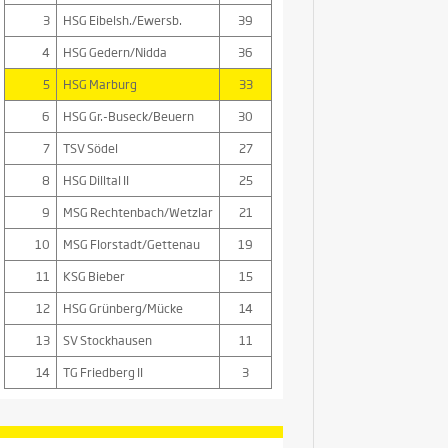
3
HSG Eibelsh./Ewersb.
39
4
HSG Gedern/Nidda
36
5
HSG Marburg
33
6
HSG Gr.-Buseck/Beuern
30
7
TSV Södel
27
8
HSG Dilltal II
25
9
MSG Rechtenbach/Wetzlar
21
10
MSG Florstadt/Gettenau
19
11
KSG Bieber
15
12
HSG Grünberg/Mücke
14
13
SV Stockhausen
11
14
TG Friedberg II
3