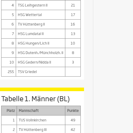
4
TSG Leihgestern II
21
5
HSG Wettertal
17
6
TV Hüttenberg II
16
7
HSG Lumdatal II
13
8
HSG Hungen/Lich II
10
9
HSG Dutenh./Münchholzh. II
8
10
HSG Gedern/Nidda II
3
255
TSV Griedel
Tabelle 1. Männer (BL)
Platz
Mannschaft
Punkte
1
TUS Vollnkirchen
49
2
TV Hüttenberg III
42