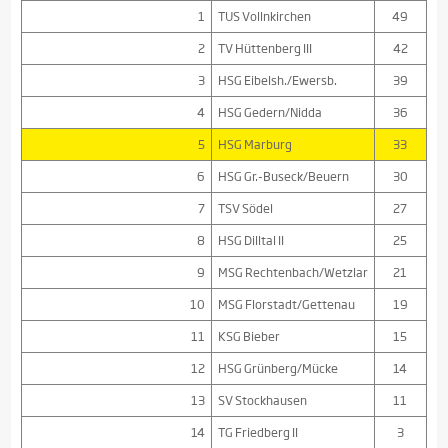
1
TUS Vollnkirchen
49
2
TV Hüttenberg III
42
3
HSG Eibelsh./Ewersb.
39
4
HSG Gedern/Nidda
36
5
HSG Marburg
33
6
HSG Gr.-Buseck/Beuern
30
7
TSV Södel
27
8
HSG Dilltal II
25
9
MSG Rechtenbach/Wetzlar
21
10
MSG Florstadt/Gettenau
19
11
KSG Bieber
15
12
HSG Grünberg/Mücke
14
13
SV Stockhausen
11
14
TG Friedberg II
3