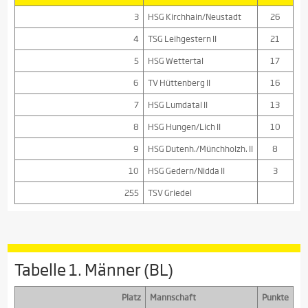
3
HSG Kirchhain/Neustadt
26
4
TSG Leihgestern II
21
5
HSG Wettertal
17
6
TV Hüttenberg II
16
7
HSG Lumdatal II
13
8
HSG Hungen/Lich II
10
9
HSG Dutenh./Münchholzh. II
8
10
HSG Gedern/Nidda II
3
255
TSV Griedel
Tabelle 1. Männer (BL)
Platz
Mannschaft
Punkte