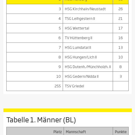
3
HSG Kirchhain/Neustadt
26
4
TSG Leihgestern II
21
5
HSG Wettertal
17
6
TV Hüttenberg II
16
7
HSG Lumdatal II
13
8
HSG Hungen/Lich II
10
9
HSG Dutenh./Münchholzh. II
8
10
HSG Gedern/Nidda II
3
255
TSV Griedel
Tabelle 1. Männer (BL)
Platz
Mannschaft
Punkte