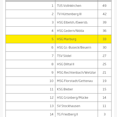
1
TUS Vollnkirchen
49
2
TV Hüttenberg III
42
3
HSG Eibelsh./Ewersb.
39
4
HSG Gedern/Nidda
36
5
HSG Marburg
33
6
HSG Gr.-Buseck/Beuern
30
7
TSV Södel
27
8
HSG Dilltal II
25
9
MSG Rechtenbach/Wetzlar
21
10
MSG Florstadt/Gettenau
19
11
KSG Bieber
15
12
HSG Grünberg/Mücke
14
13
SV Stockhausen
11
14
TG Friedberg II
3