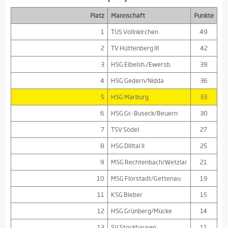
Platz
Mannschaft
Punkte
1
TUS Vollnkirchen
49
2
TV Hüttenberg III
42
3
HSG Eibelsh./Ewersb.
39
4
HSG Gedern/Nidda
36
5
HSG Marburg
33
6
HSG Gr.-Buseck/Beuern
30
7
TSV Södel
27
8
HSG Dilltal II
25
9
MSG Rechtenbach/Wetzlar
21
10
MSG Florstadt/Gettenau
19
11
KSG Bieber
15
12
HSG Grünberg/Mücke
14
13
SV Stockhausen
11