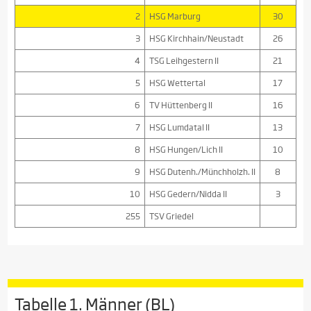
2
HSG Marburg
30
3
HSG Kirchhain/Neustadt
26
4
TSG Leihgestern II
21
5
HSG Wettertal
17
6
TV Hüttenberg II
16
7
HSG Lumdatal II
13
8
HSG Hungen/Lich II
10
9
HSG Dutenh./Münchholzh. II
8
10
HSG Gedern/Nidda II
3
255
TSV Griedel
Tabelle 1. Männer (BL)