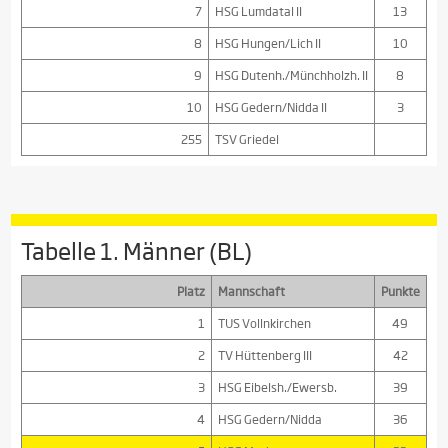
7
HSG Lumdatal II
13
8
HSG Hungen/Lich II
10
9
HSG Dutenh./Münchholzh. II
8
10
HSG Gedern/Nidda II
3
255
TSV Griedel
Tabelle 1. Männer (BL)
Platz
Mannschaft
Punkte
1
TUS Vollnkirchen
49
2
TV Hüttenberg III
42
3
HSG Eibelsh./Ewersb.
39
4
HSG Gedern/Nidda
36