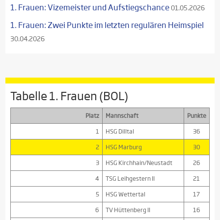
1. Frauen: Vizemeister und Aufstiegschance
01.05.2026
1. Frauen: Zwei Punkte im letzten regulären Heimspiel
30.04.2026
Tabelle 1. Frauen (BOL)
Platz
Mannschaft
Punkte
1
HSG Dilltal
36
2
HSG Marburg
30
3
HSG Kirchhain/Neustadt
26
4
TSG Leihgestern II
21
5
HSG Wettertal
17
6
TV Hüttenberg II
16