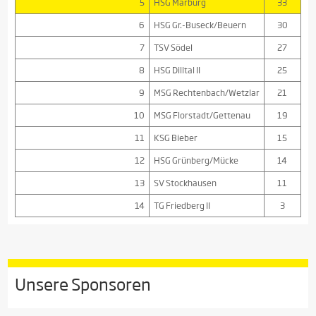
5
HSG Marburg
33
6
HSG Gr.-Buseck/Beuern
30
7
TSV Södel
27
8
HSG Dilltal II
25
9
MSG Rechtenbach/Wetzlar
21
10
MSG Florstadt/Gettenau
19
11
KSG Bieber
15
12
HSG Grünberg/Mücke
14
13
SV Stockhausen
11
14
TG Friedberg II
3
Unsere Sponsoren