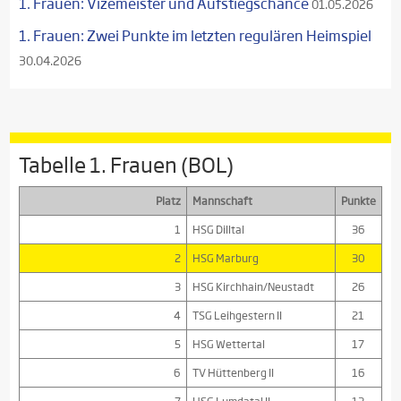
1. Frauen: Vizemeister und Aufstiegschance
01.05.2026
1. Frauen: Zwei Punkte im letzten regulären Heimspiel
30.04.2026
Tabelle 1. Frauen (BOL)
Platz
Mannschaft
Punkte
1
HSG Dilltal
36
2
HSG Marburg
30
3
HSG Kirchhain/Neustadt
26
4
TSG Leihgestern II
21
5
HSG Wettertal
17
6
TV Hüttenberg II
16