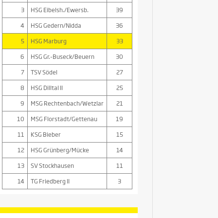
3
HSG Eibelsh./Ewersb.
39
4
HSG Gedern/Nidda
36
5
HSG Marburg
33
6
HSG Gr.-Buseck/Beuern
30
7
TSV Södel
27
8
HSG Dilltal II
25
9
MSG Rechtenbach/Wetzlar
21
10
MSG Florstadt/Gettenau
19
11
KSG Bieber
15
12
HSG Grünberg/Mücke
14
13
SV Stockhausen
11
14
TG Friedberg II
3