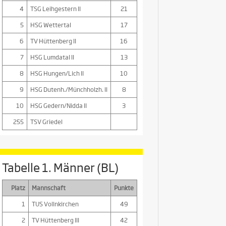
4
TSG Leihgestern II
21
5
HSG Wettertal
17
6
TV Hüttenberg II
16
7
HSG Lumdatal II
13
8
HSG Hungen/Lich II
10
9
HSG Dutenh./Münchholzh. II
8
10
HSG Gedern/Nidda II
3
255
TSV Griedel
Tabelle 1. Männer (BL)
Platz
Mannschaft
Punkte
1
TUS Vollnkirchen
49
2
TV Hüttenberg III
42