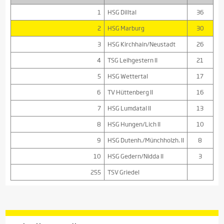
1
HSG Dilltal
36
2
HSG Marburg
30
3
HSG Kirchhain/Neustadt
26
4
TSG Leihgestern II
21
5
HSG Wettertal
17
6
TV Hüttenberg II
16
7
HSG Lumdatal II
13
8
HSG Hungen/Lich II
10
9
HSG Dutenh./Münchholzh. II
8
10
HSG Gedern/Nidda II
3
255
TSV Griedel