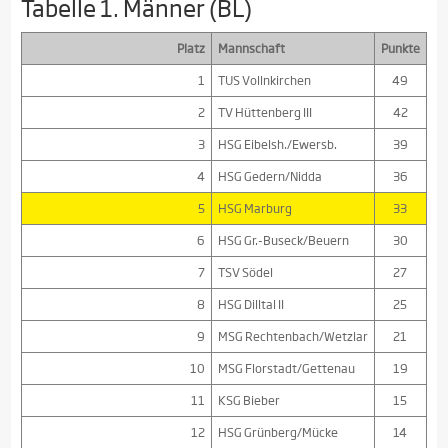
Tabelle 1. Männer (BL)
Platz
Mannschaft
Punkte
1
TUS Vollnkirchen
49
2
TV Hüttenberg III
42
3
HSG Eibelsh./Ewersb.
39
4
HSG Gedern/Nidda
36
5
HSG Marburg
33
6
HSG Gr.-Buseck/Beuern
30
7
TSV Södel
27
8
HSG Dilltal II
25
9
MSG Rechtenbach/Wetzlar
21
10
MSG Florstadt/Gettenau
19
11
KSG Bieber
15
12
HSG Grünberg/Mücke
14