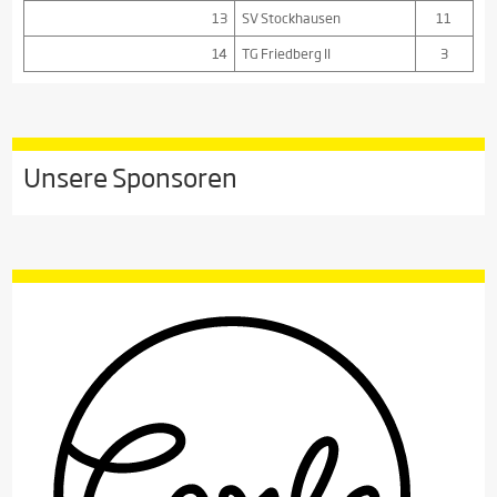
13
SV Stockhausen
11
14
TG Friedberg II
3
Unsere Sponsoren