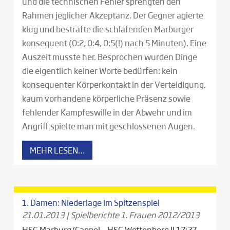
und die technischen Fehler sprengten den
Rahmen jeglicher Akzeptanz. Der Gegner agierte
klug und bestrafte die schlafenden Marburger
konsequent (0:2, 0:4, 0:5(!) nach 5 Minuten). Eine
Auszeit musste her. Besprochen wurden Dinge
die eigentlich keiner Worte bedürfen: kein
konsequenter Körperkontakt in der Verteidigung,
kaum vorhandene körperliche Präsenz sowie
fehlender Kampfeswille in der Abwehr und im
Angriff spielte man mit geschlossenen Augen.
MEHR LESEN…
1. Damen: Niederlage im Spitzenspiel
21.01.2013
|
Spielberichte 1. Frauen 2012/2013
HSG Marburg/Cappel – HSG Wettenberg II 17:27