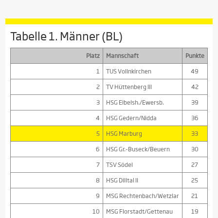
Tabelle 1. Männer (BL)
Platz
Mannschaft
Punkte
1
TUS Vollnkirchen
49
2
TV Hüttenberg III
42
3
HSG Eibelsh./Ewersb.
39
4
HSG Gedern/Nidda
36
5
HSG Marburg
33
6
HSG Gr.-Buseck/Beuern
30
7
TSV Södel
27
8
HSG Dilltal II
25
9
MSG Rechtenbach/Wetzlar
21
10
MSG Florstadt/Gettenau
19