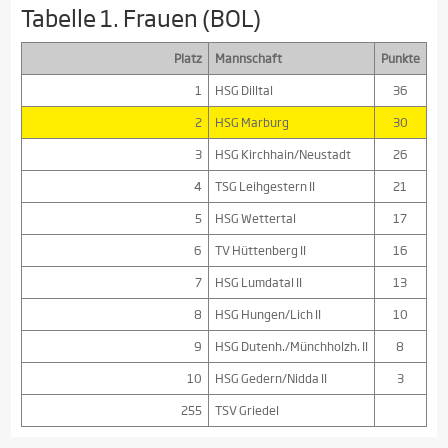
Tabelle 1. Frauen (BOL)
Platz
Mannschaft
Punkte
1
HSG Dilltal
36
2
HSG Marburg
30
3
HSG Kirchhain/Neustadt
26
4
TSG Leihgestern II
21
5
HSG Wettertal
17
6
TV Hüttenberg II
16
7
HSG Lumdatal II
13
8
HSG Hungen/Lich II
10
9
HSG Dutenh./Münchholzh. II
8
10
HSG Gedern/Nidda II
3
255
TSV Griedel