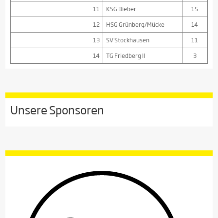
11
KSG Bieber
15
12
HSG Grünberg/Mücke
14
13
SV Stockhausen
11
14
TG Friedberg II
3
Unsere Sponsoren