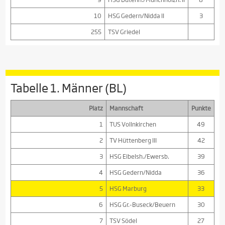
10
HSG Gedern/Nidda II
3
255
TSV Griedel
Tabelle 1. Männer (BL)
Platz
Mannschaft
Punkte
1
TUS Vollnkirchen
49
2
TV Hüttenberg III
42
3
HSG Eibelsh./Ewersb.
39
4
HSG Gedern/Nidda
36
5
HSG Marburg
33
6
HSG Gr.-Buseck/Beuern
30
7
TSV Södel
27