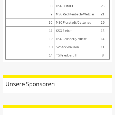
8
HSG Dilltal II
25
9
MSG Rechtenbach/Wetzlar
21
10
MSG Florstadt/Gettenau
19
11
KSG Bieber
15
12
HSG Grünberg/Mücke
14
13
SV Stockhausen
11
14
TG Friedberg II
3
Unsere Sponsoren