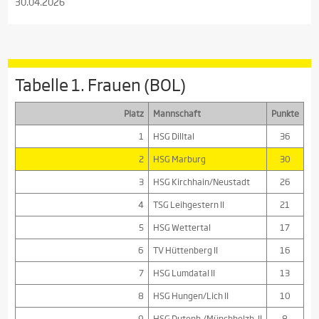
30.04.2026
Tabelle 1. Frauen (BOL)
Platz
Mannschaft
Punkte
1
HSG Dilltal
36
2
HSG Marburg
30
3
HSG Kirchhain/Neustadt
26
4
TSG Leihgestern II
21
5
HSG Wettertal
17
6
TV Hüttenberg II
16
7
HSG Lumdatal II
13
8
HSG Hungen/Lich II
10
9
HSG Dutenh./Münchholzh. II
8