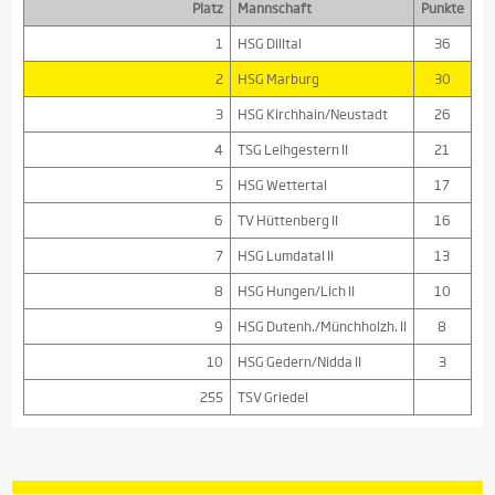
Platz
Mannschaft
Punkte
1
HSG Dilltal
36
2
HSG Marburg
30
3
HSG Kirchhain/Neustadt
26
4
TSG Leihgestern II
21
5
HSG Wettertal
17
6
TV Hüttenberg II
16
7
HSG Lumdatal II
13
8
HSG Hungen/Lich II
10
9
HSG Dutenh./Münchholzh. II
8
10
HSG Gedern/Nidda II
3
255
TSV Griedel