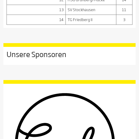
13
SV Stockhausen
11
14
TG Friedberg II
3
Unsere Sponsoren