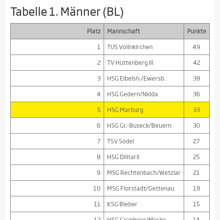
Tabelle 1. Männer (BL)
Platz
Mannschaft
Punkte
1
TUS Vollnkirchen
49
2
TV Hüttenberg III
42
3
HSG Eibelsh./Ewersb.
39
4
HSG Gedern/Nidda
36
5
HSG Marburg
33
6
HSG Gr.-Buseck/Beuern
30
7
TSV Södel
27
8
HSG Dilltal II
25
9
MSG Rechtenbach/Wetzlar
21
10
MSG Florstadt/Gettenau
19
11
KSG Bieber
15
12
HSG Grünberg/Mücke
14