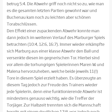
betrug 5:4. Die Abwehr griff noch nicht so zu, wie man
es die gesamten letzten Partien gewohnt war und
Buchenau kam noch zu leichten aber schönen
Torabschlüssen.
Den Effekt einer zupackenden Abwehr konnte man
dann jedoch im weiteren Verlauf des Marburger Spiels
betrachten (10:4, 12:6, 16:7). Immer wieder erkämpfte
sich Marburg aus einer klasse Abwehr den Ball und
versenkte diesen im gegnerischen Tor. Hierbei sind
vor allem die torhungrigen Spielerinnen Maren W. und
Malena hervorzuheben, welche beide jeweils 11(!)
Tore in diesem Spiel erzielt haben. Es überzeugte an
diesem Tag jedoch zur Freude des Trainers wieder
jede Spielerin, denn eine funktionierende Abwehr ist
mindestens genauso wichtig, wie die Treffer der
Torjäger. Zur Halbzeit trennten sich die Mannschaft
bereits mit einem deutlichen 17:8, was jedoch noch