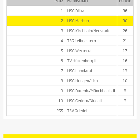
Platz
Mannschaft
Punkte
1
HSG Dilltal
36
2
HSG Marburg
30
3
HSG Kirchhain/Neustadt
26
4
TSG Leihgestern II
21
5
HSG Wettertal
17
6
TV Hüttenberg II
16
7
HSG Lumdatal II
13
8
HSG Hungen/Lich II
10
9
HSG Dutenh./Münchholzh. II
8
10
HSG Gedern/Nidda II
3
255
TSV Griedel