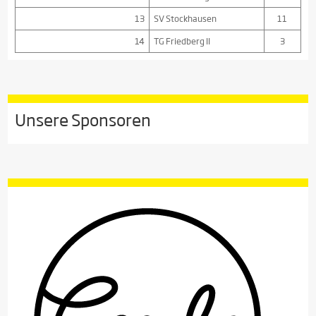
13
SV Stockhausen
11
14
TG Friedberg II
3
Unsere Sponsoren