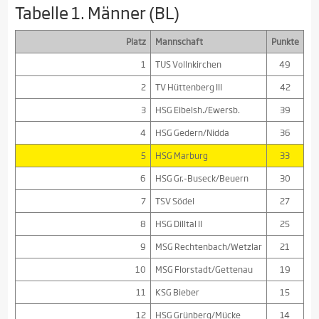
Tabelle 1. Männer (BL)
Platz
Mannschaft
Punkte
1
TUS Vollnkirchen
49
2
TV Hüttenberg III
42
3
HSG Eibelsh./Ewersb.
39
4
HSG Gedern/Nidda
36
5
HSG Marburg
33
6
HSG Gr.-Buseck/Beuern
30
7
TSV Södel
27
8
HSG Dilltal II
25
9
MSG Rechtenbach/Wetzlar
21
10
MSG Florstadt/Gettenau
19
11
KSG Bieber
15
12
HSG Grünberg/Mücke
14