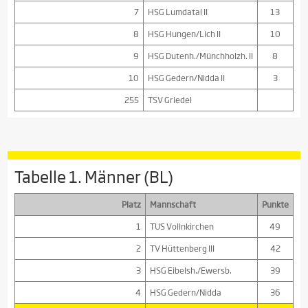
7
HSG Lumdatal II
13
8
HSG Hungen/Lich II
10
9
HSG Dutenh./Münchholzh. II
8
10
HSG Gedern/Nidda II
3
255
TSV Griedel
Tabelle 1. Männer (BL)
Platz
Mannschaft
Punkte
1
TUS Vollnkirchen
49
2
TV Hüttenberg III
42
3
HSG Eibelsh./Ewersb.
39
4
HSG Gedern/Nidda
36