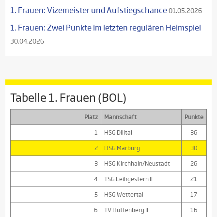
1. Frauen: Vizemeister und Aufstiegschance
01.05.2026
1. Frauen: Zwei Punkte im letzten regulären Heimspiel
30.04.2026
Tabelle 1. Frauen (BOL)
Platz
Mannschaft
Punkte
1
HSG Dilltal
36
2
HSG Marburg
30
3
HSG Kirchhain/Neustadt
26
4
TSG Leihgestern II
21
5
HSG Wettertal
17
6
TV Hüttenberg II
16