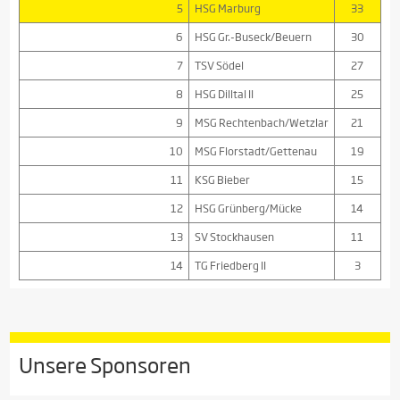
5
HSG Marburg
33
6
HSG Gr.-Buseck/Beuern
30
7
TSV Södel
27
8
HSG Dilltal II
25
9
MSG Rechtenbach/Wetzlar
21
10
MSG Florstadt/Gettenau
19
11
KSG Bieber
15
12
HSG Grünberg/Mücke
14
13
SV Stockhausen
11
14
TG Friedberg II
3
Unsere Sponsoren