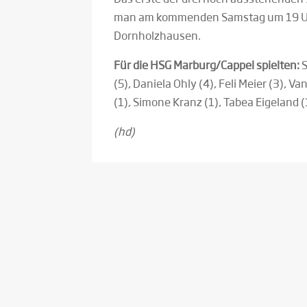
man am kommenden Samstag um 19 Uhr a
Dornholzhausen.
Für die HSG Marburg/Cappel spielten:
S
(5), Daniela Ohly (4), Feli Meier (3), V
(1), Simone Kranz (1), Tabea Eigeland (
(hd)