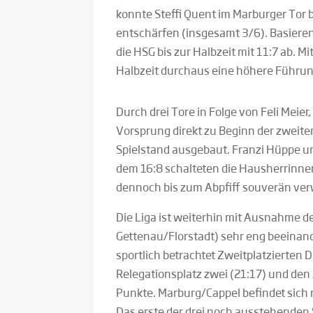
konnte Steffi Quent im Marburger Tor b
entschärfen (insgesamt 3/6). Basieren
die HSG bis zur Halbzeit mit 11:7 ab.
Halbzeit durchaus eine höhere Führu
Durch drei Tore in Folge von Feli Meie
Vorsprung direkt zu Beginn der zweite
Spielstand ausgebaut. Franzi Hüppe u
dem 16:8 schalteten die Hausherrinne
dennoch bis zum Abpfiff souverän verw
Die Liga ist weiterhin mit Ausnahme de
Gettenau/Florstadt) sehr eng beeinan
sportlich betrachtet Zweitplatzierten
Relegationsplatz zwei (21:17) und den 
Punkte. Marburg/Cappel befindet sich
Das erste der drei noch ausstehenden