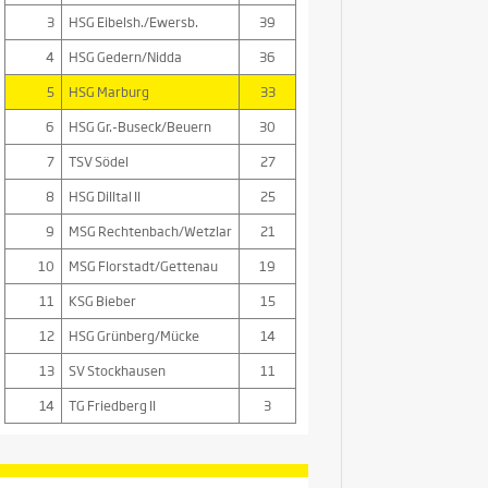
3
HSG Eibelsh./Ewersb.
39
4
HSG Gedern/Nidda
36
5
HSG Marburg
33
6
HSG Gr.-Buseck/Beuern
30
7
TSV Södel
27
8
HSG Dilltal II
25
9
MSG Rechtenbach/Wetzlar
21
10
MSG Florstadt/Gettenau
19
11
KSG Bieber
15
12
HSG Grünberg/Mücke
14
13
SV Stockhausen
11
14
TG Friedberg II
3