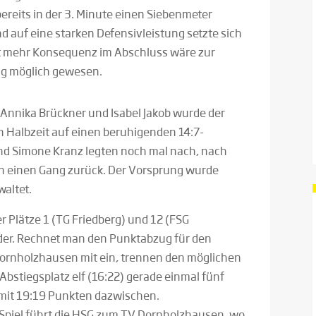
ereits in der 3. Minute einen Siebenmeter
d auf eine starken Defensivleistung setzte sich
 Mit mehr Konsequenz im Abschluss wäre zur
ng möglich gewesen.
r, Annika Brückner und Isabel Jakob wurde der
n Halbzeit auf einen beruhigenden 14:7-
nd Simone Kranz legten noch mal nach, nach
n einen Gang zurück. Der Vorsprung wurde
altet.
r Plätze 1 (TG Friedberg) und 12 (FSG
der. Rechnet man den Punktabzug für den
 Dornholzhausen mit ein, trennen den möglichen
Abstiegsplatz elf (16:22) gerade einmal fünf
 mit 19:19 Punkten dazwischen.
 Spiel führt die HSG zum TV Dornholzhausen, wo