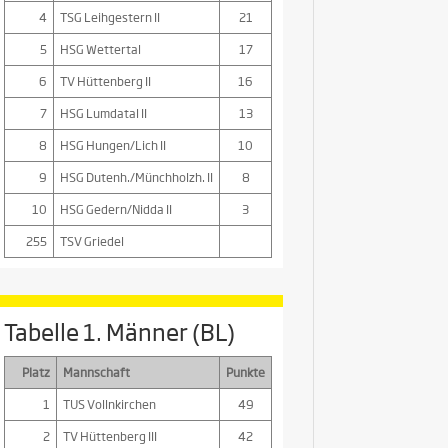
4
TSG Leihgestern II
21
5
HSG Wettertal
17
6
TV Hüttenberg II
16
7
HSG Lumdatal II
13
8
HSG Hungen/Lich II
10
9
HSG Dutenh./Münchholzh. II
8
10
HSG Gedern/Nidda II
3
255
TSV Griedel
Tabelle 1. Männer (BL)
Platz
Mannschaft
Punkte
1
TUS Vollnkirchen
49
2
TV Hüttenberg III
42