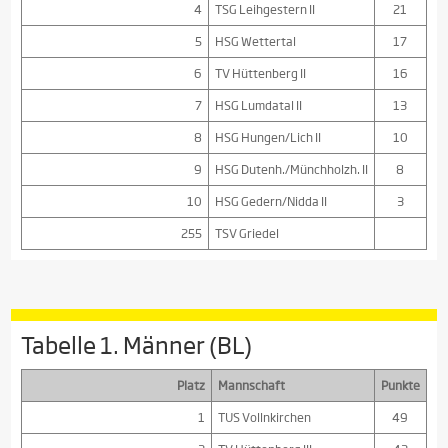
4
TSG Leihgestern II
21
5
HSG Wettertal
17
6
TV Hüttenberg II
16
7
HSG Lumdatal II
13
8
HSG Hungen/Lich II
10
9
HSG Dutenh./Münchholzh. II
8
10
HSG Gedern/Nidda II
3
255
TSV Griedel
Tabelle 1. Männer (BL)
Platz
Mannschaft
Punkte
1
TUS Vollnkirchen
49