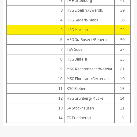
2
TV Hüttenberg III
42
3
HSG Eibelsh./Ewersb.
39
4
HSG Gedern/Nidda
36
5
HSG Marburg
33
6
HSG Gr.-Buseck/Beuern
30
7
TSV Södel
27
8
HSG Dilltal II
25
9
MSG Rechtenbach/Wetzlar
21
10
MSG Florstadt/Gettenau
19
11
KSG Bieber
15
12
HSG Grünberg/Mücke
14
13
SV Stockhausen
11
14
TG Friedberg II
3