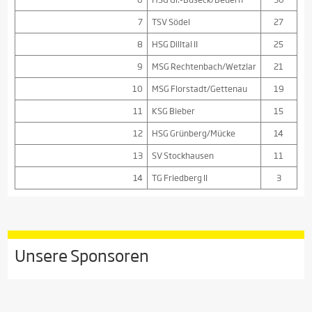
7
TSV Södel
27
8
HSG Dilltal II
25
9
MSG Rechtenbach/Wetzlar
21
10
MSG Florstadt/Gettenau
19
11
KSG Bieber
15
12
HSG Grünberg/Mücke
14
13
SV Stockhausen
11
14
TG Friedberg II
3
Unsere Sponsoren