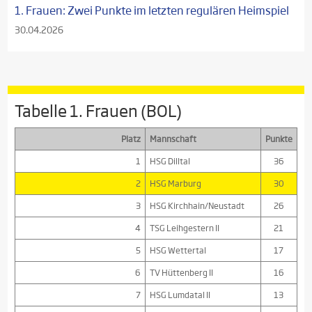
1. Frauen: Zwei Punkte im letzten regulären Heimspiel
30.04.2026
Tabelle 1. Frauen (BOL)
Platz
Mannschaft
Punkte
1
HSG Dilltal
36
2
HSG Marburg
30
3
HSG Kirchhain/Neustadt
26
4
TSG Leihgestern II
21
5
HSG Wettertal
17
6
TV Hüttenberg II
16
7
HSG Lumdatal II
13