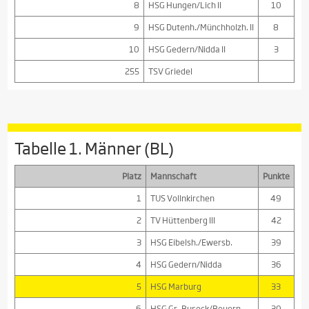
8
HSG Hungen/Lich II
10
9
HSG Dutenh./Münchholzh. II
8
10
HSG Gedern/Nidda II
3
255
TSV Griedel
Tabelle 1. Männer (BL)
Platz
Mannschaft
Punkte
1
TUS Vollnkirchen
49
2
TV Hüttenberg III
42
3
HSG Eibelsh./Ewersb.
39
4
HSG Gedern/Nidda
36
5
HSG Marburg
33
6
HSG Gr.-Buseck/Beuern
30