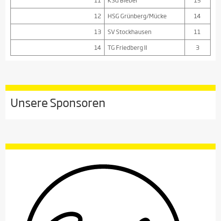
11
KSG Bieber
15
12
HSG Grünberg/Mücke
14
13
SV Stockhausen
11
14
TG Friedberg II
3
Unsere Sponsoren