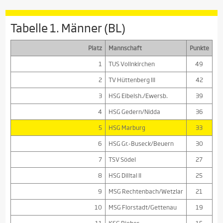
Tabelle 1. Männer (BL)
Platz
Mannschaft
Punkte
1
TUS Vollnkirchen
49
2
TV Hüttenberg III
42
3
HSG Eibelsh./Ewersb.
39
4
HSG Gedern/Nidda
36
5
HSG Marburg
33
6
HSG Gr.-Buseck/Beuern
30
7
TSV Södel
27
8
HSG Dilltal II
25
9
MSG Rechtenbach/Wetzlar
21
10
MSG Florstadt/Gettenau
19