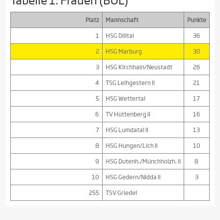
Platz
Mannschaft
Punkte
1
HSG Dilltal
36
2
HSG Marburg
30
3
HSG Kirchhain/Neustadt
26
4
TSG Leihgestern II
21
5
HSG Wettertal
17
6
TV Hüttenberg II
16
7
HSG Lumdatal II
13
8
HSG Hungen/Lich II
10
9
HSG Dutenh./Münchholzh. II
8
10
HSG Gedern/Nidda II
3
255
TSV Griedel