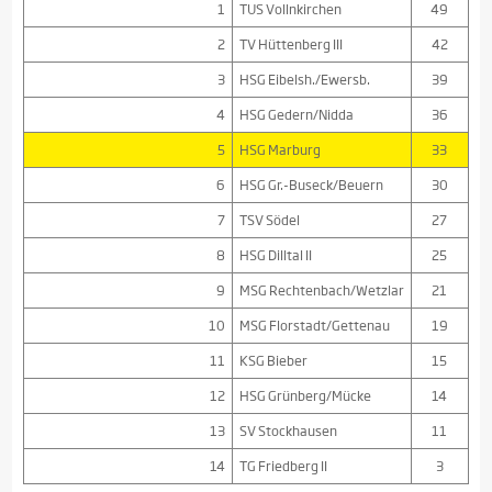
1
TUS Vollnkirchen
49
2
TV Hüttenberg III
42
3
HSG Eibelsh./Ewersb.
39
4
HSG Gedern/Nidda
36
5
HSG Marburg
33
6
HSG Gr.-Buseck/Beuern
30
7
TSV Södel
27
8
HSG Dilltal II
25
9
MSG Rechtenbach/Wetzlar
21
10
MSG Florstadt/Gettenau
19
11
KSG Bieber
15
12
HSG Grünberg/Mücke
14
13
SV Stockhausen
11
14
TG Friedberg II
3