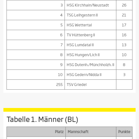
3
HSG Kirchhain/Neustadt
26
4
TSG Leihgestern II
21
5
HSG Wettertal
17
6
TV Hüttenberg II
16
7
HSG Lumdatal II
13
8
HSG Hungen/Lich II
10
9
HSG Dutenh./Münchholzh. II
8
10
HSG Gedern/Nidda II
3
255
TSV Griedel
Tabelle 1. Männer (BL)
Platz
Mannschaft
Punkte