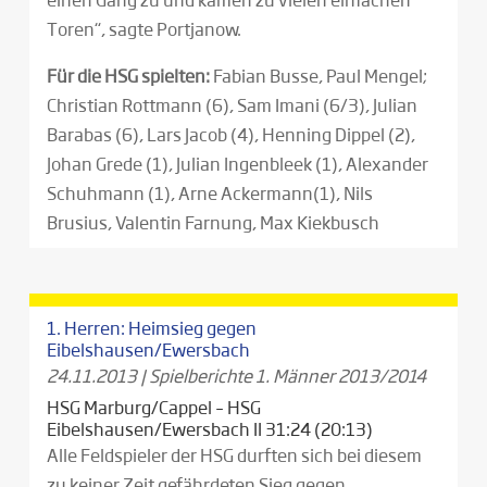
Toren“, sagte Portjanow.
Für die HSG spielten:
Fabian Busse, Paul Mengel;
Christian Rottmann (6), Sam Imani (6/3), Julian
Barabas (6), Lars Jacob (4), Henning Dippel (2),
Johan Grede (1), Julian Ingenbleek (1), Alexander
Schuhmann (1), Arne Ackermann(1), Nils
Brusius, Valentin Farnung, Max Kiekbusch
1. Herren: Heimsieg gegen
Eibelshausen/Ewersbach
24.11.2013
|
Spielberichte 1. Männer 2013/2014
HSG Marburg/Cappel – HSG
Eibelshausen/Ewersbach II 31:24 (20:13)
Alle Feldspieler der HSG durften sich bei diesem
zu keiner Zeit gefährdeten Sieg gegen