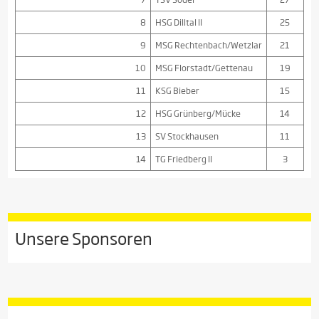
8
HSG Dilltal II
25
9
MSG Rechtenbach/Wetzlar
21
10
MSG Florstadt/Gettenau
19
11
KSG Bieber
15
12
HSG Grünberg/Mücke
14
13
SV Stockhausen
11
14
TG Friedberg II
3
Unsere Sponsoren