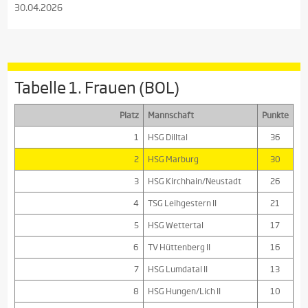
30.04.2026
Tabelle 1. Frauen (BOL)
Platz
Mannschaft
Punkte
1
HSG Dilltal
36
2
HSG Marburg
30
3
HSG Kirchhain/Neustadt
26
4
TSG Leihgestern II
21
5
HSG Wettertal
17
6
TV Hüttenberg II
16
7
HSG Lumdatal II
13
8
HSG Hungen/Lich II
10