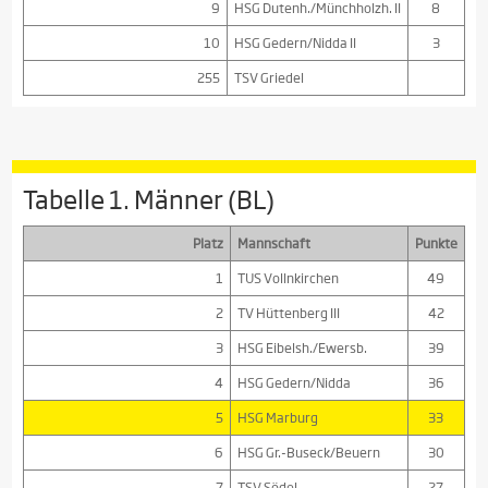
9
HSG Dutenh./Münchholzh. II
8
10
HSG Gedern/Nidda II
3
255
TSV Griedel
Tabelle 1. Männer (BL)
Platz
Mannschaft
Punkte
1
TUS Vollnkirchen
49
2
TV Hüttenberg III
42
3
HSG Eibelsh./Ewersb.
39
4
HSG Gedern/Nidda
36
5
HSG Marburg
33
6
HSG Gr.-Buseck/Beuern
30
7
TSV Södel
27