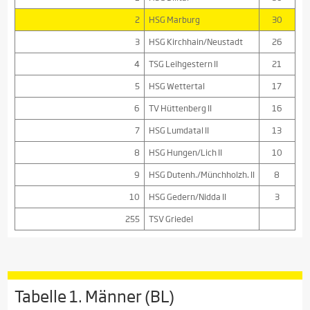
2
HSG Marburg
30
3
HSG Kirchhain/Neustadt
26
4
TSG Leihgestern II
21
5
HSG Wettertal
17
6
TV Hüttenberg II
16
7
HSG Lumdatal II
13
8
HSG Hungen/Lich II
10
9
HSG Dutenh./Münchholzh. II
8
10
HSG Gedern/Nidda II
3
255
TSV Griedel
Tabelle 1. Männer (BL)