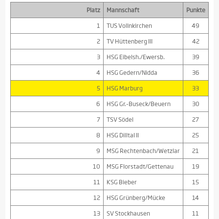
Platz
Mannschaft
Punkte
1
TUS Vollnkirchen
49
2
TV Hüttenberg III
42
3
HSG Eibelsh./Ewersb.
39
4
HSG Gedern/Nidda
36
5
HSG Marburg
33
6
HSG Gr.-Buseck/Beuern
30
7
TSV Södel
27
8
HSG Dilltal II
25
9
MSG Rechtenbach/Wetzlar
21
10
MSG Florstadt/Gettenau
19
11
KSG Bieber
15
12
HSG Grünberg/Mücke
14
13
SV Stockhausen
11