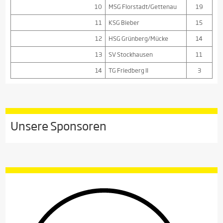
10
MSG Florstadt/Gettenau
19
11
KSG Bieber
15
12
HSG Grünberg/Mücke
14
13
SV Stockhausen
11
14
TG Friedberg II
3
Unsere Sponsoren