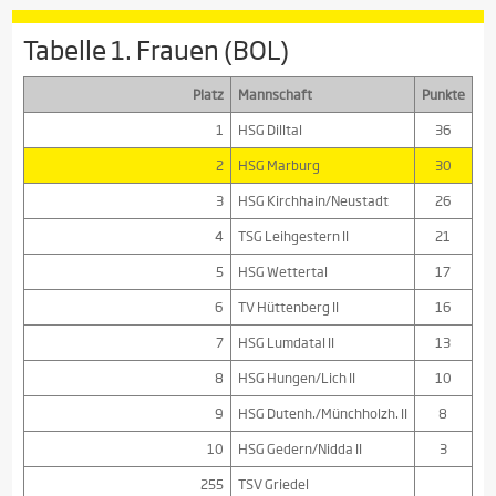
Tabelle 1. Frauen (BOL)
Platz
Mannschaft
Punkte
1
HSG Dilltal
36
2
HSG Marburg
30
3
HSG Kirchhain/Neustadt
26
4
TSG Leihgestern II
21
5
HSG Wettertal
17
6
TV Hüttenberg II
16
7
HSG Lumdatal II
13
8
HSG Hungen/Lich II
10
9
HSG Dutenh./Münchholzh. II
8
10
HSG Gedern/Nidda II
3
255
TSV Griedel