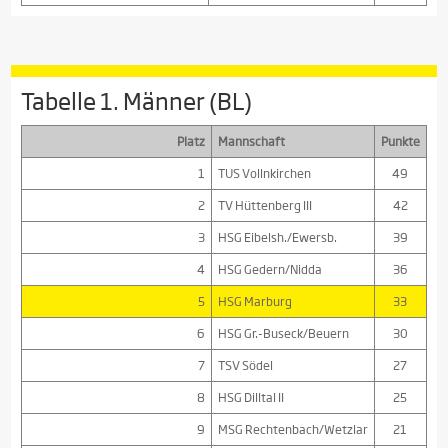
Tabelle 1. Männer (BL)
Platz
Mannschaft
Punkte
1
TUS Vollnkirchen
49
2
TV Hüttenberg III
42
3
HSG Eibelsh./Ewersb.
39
4
HSG Gedern/Nidda
36
5
HSG Marburg
33
6
HSG Gr.-Buseck/Beuern
30
7
TSV Södel
27
8
HSG Dilltal II
25
9
MSG Rechtenbach/Wetzlar
21