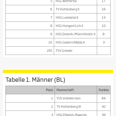
5
HSG Wettertal
17
6
TV Hüttenberg II
16
7
HSG Lumdatal II
13
8
HSG Hungen/Lich II
10
9
HSG Dutenh./Münchholzh. II
8
10
HSG Gedern/Nidda II
3
255
TSV Griedel
Tabelle 1. Männer (BL)
Platz
Mannschaft
Punkte
1
TUS Vollnkirchen
49
2
TV Hüttenberg III
42
3
HSG Eibelsh./Ewersb.
39