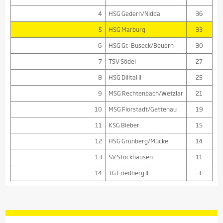
4
HSG Gedern/Nidda
36
5
HSG Marburg
33
6
HSG Gr.-Buseck/Beuern
30
7
TSV Södel
27
8
HSG Dilltal II
25
9
MSG Rechtenbach/Wetzlar
21
10
MSG Florstadt/Gettenau
19
11
KSG Bieber
15
12
HSG Grünberg/Mücke
14
13
SV Stockhausen
11
14
TG Friedberg II
3