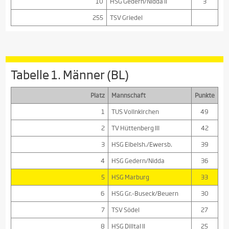
10
HSG Gedern/Nidda II
3
255
TSV Griedel
Tabelle 1. Männer (BL)
Platz
Mannschaft
Punkte
1
TUS Vollnkirchen
49
2
TV Hüttenberg III
42
3
HSG Eibelsh./Ewersb.
39
4
HSG Gedern/Nidda
36
5
HSG Marburg
33
6
HSG Gr.-Buseck/Beuern
30
7
TSV Södel
27
8
HSG Dilltal II
25