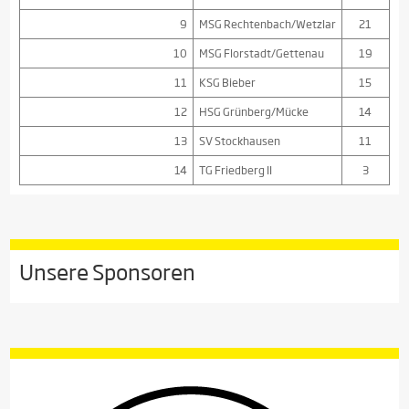
9
MSG Rechtenbach/Wetzlar
21
10
MSG Florstadt/Gettenau
19
11
KSG Bieber
15
12
HSG Grünberg/Mücke
14
13
SV Stockhausen
11
14
TG Friedberg II
3
Unsere Sponsoren