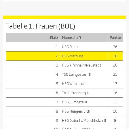
Tabelle 1. Frauen (BOL)
Platz
Mannschaft
Punkte
1
HSG Dilltal
36
2
HSG Marburg
30
3
HSG Kirchhain/Neustadt
26
4
TSG Leihgestern II
21
5
HSG Wettertal
17
6
TV Hüttenberg II
16
7
HSG Lumdatal II
13
8
HSG Hungen/Lich II
10
9
HSG Dutenh./Münchholzh. II
8