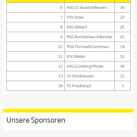
6
HSG Gr.-Buseck/Beuern
30
7
TSV Södel
27
8
HSG Dilltal II
25
9
MSG Rechtenbach/Wetzlar
21
10
MSG Florstadt/Gettenau
19
11
KSG Bieber
15
12
HSG Grünberg/Mücke
14
13
SV Stockhausen
11
14
TG Friedberg II
3
Unsere Sponsoren