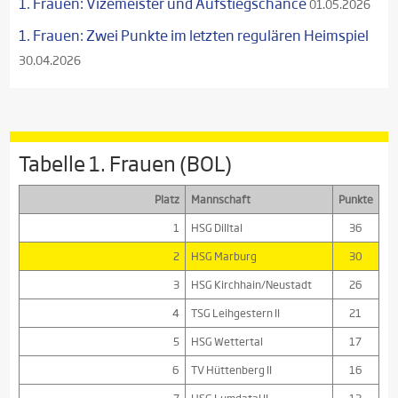
1. Frauen: Vizemeister und Aufstiegschance
01.05.2026
1. Frauen: Zwei Punkte im letzten regulären Heimspiel
30.04.2026
Tabelle 1. Frauen (BOL)
Platz
Mannschaft
Punkte
1
HSG Dilltal
36
2
HSG Marburg
30
3
HSG Kirchhain/Neustadt
26
4
TSG Leihgestern II
21
5
HSG Wettertal
17
6
TV Hüttenberg II
16