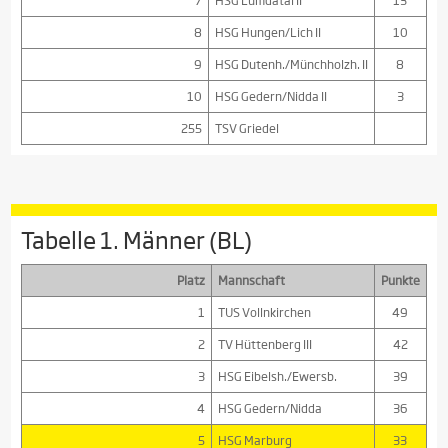
7
HSG Lumdatal II
13
8
HSG Hungen/Lich II
10
9
HSG Dutenh./Münchholzh. II
8
10
HSG Gedern/Nidda II
3
255
TSV Griedel
Tabelle 1. Männer (BL)
Platz
Mannschaft
Punkte
1
TUS Vollnkirchen
49
2
TV Hüttenberg III
42
3
HSG Eibelsh./Ewersb.
39
4
HSG Gedern/Nidda
36
5
HSG Marburg
33