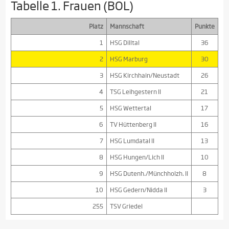
Tabelle 1. Frauen (BOL)
Platz
Mannschaft
Punkte
1
HSG Dilltal
36
2
HSG Marburg
30
3
HSG Kirchhain/Neustadt
26
4
TSG Leihgestern II
21
5
HSG Wettertal
17
6
TV Hüttenberg II
16
7
HSG Lumdatal II
13
8
HSG Hungen/Lich II
10
9
HSG Dutenh./Münchholzh. II
8
10
HSG Gedern/Nidda II
3
255
TSV Griedel