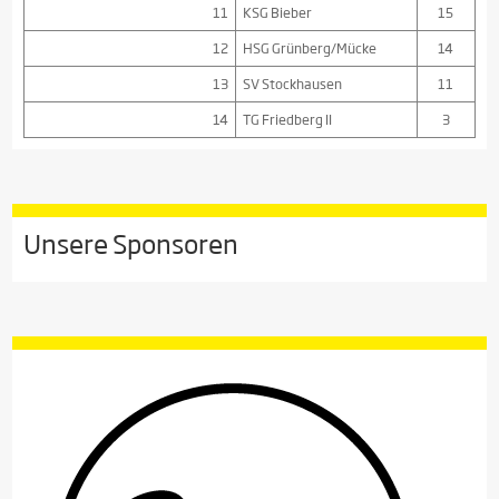
11
KSG Bieber
15
12
HSG Grünberg/Mücke
14
13
SV Stockhausen
11
14
TG Friedberg II
3
Unsere Sponsoren