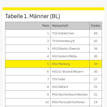
Tabelle 1. Männer (BL)
Platz
Mannschaft
Punkte
1
TUS Vollnkirchen
49
2
TV Hüttenberg III
42
3
HSG Eibelsh./Ewersb.
39
4
HSG Gedern/Nidda
36
5
HSG Marburg
33
6
HSG Gr.-Buseck/Beuern
30
7
TSV Södel
27
8
HSG Dilltal II
25
9
MSG Rechtenbach/Wetzlar
21
10
MSG Florstadt/Gettenau
19