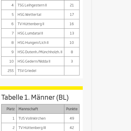
4
TSG Leihgestern II
21
5
HSG Wettertal
17
6
TV Hüttenberg II
16
7
HSG Lumdatal II
13
8
HSG Hungen/Lich II
10
9
HSG Dutenh./Münchholzh. II
8
10
HSG Gedern/Nidda II
3
255
TSV Griedel
Tabelle 1. Männer (BL)
Platz
Mannschaft
Punkte
1
TUS Vollnkirchen
49
2
TV Hüttenberg III
42