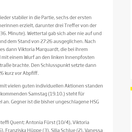
der stabiler in die Partie, sechs der ersten
rinnen erzielt, darunter drei Treffer von der
36. Minute). Wettertal gab sich aber nie auf und
e und dem Stand von 27:26 ausgeglichen. Nach
es dann Viktoria Marquardt, die bei ihrem
d mit einem Wurf an den linken Innenpfosten
straße brachte. Den Schlusspunkt setzte dann
 kurz vor Abpfiff.
 mit vielen guten individuellen Aktionen standen
m kommenden Samstag (19.10.) steht für
l an. Gegner ist die bisher ungeschlagene HSG
teffi Quent; Antonia Fürst (10/4), Viktoria
), Franziska Hüppe (3), Silja Schlue (2), Vanessa