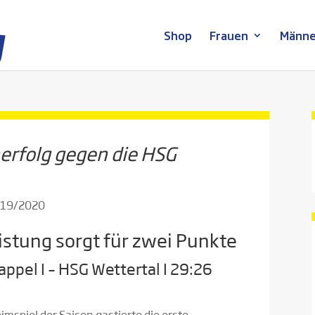
Shop
Frauen
Männe
nerfolg gegen die HSG
2019/2020
istung sorgt für zwei Punkte
pel I – HSG Wettertal I 29:26
spiel der Saison gastierte die erste