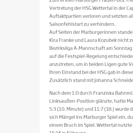
Vertretung der HSG Wettertal in der Ca
Auftaktpartien verloren und setzten al
Saisonfehlstart zu verhindern.
Auf Seiten der Marburgerinnen stand
Kira Franke und Laura Kozubek nicht 
Bezirksliga A-Mannschaft am Sonntag in
auf die Festspiel-Regelung entschieden
anzutreten, um in beiden Ligen gute 
Ihren Einstand bei der HSG gab in die
Zusätzlich stand mit Johanna Schneide
Nach dem 1:0 durch Franziska Bahnmüll
Linksaußen-Position glänzte, hatte M
5:3 (10. Minute) und 11:7 (18.) wurde
sich Mängel ins Marburger Spiel ein, 
einem Bruch im Spiel. Wettertal nutzte 
15:14 in Führung.