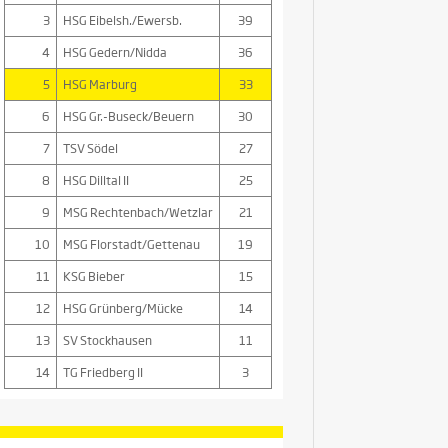
3
HSG Eibelsh./Ewersb.
39
4
HSG Gedern/Nidda
36
5
HSG Marburg
33
6
HSG Gr.-Buseck/Beuern
30
7
TSV Södel
27
8
HSG Dilltal II
25
9
MSG Rechtenbach/Wetzlar
21
10
MSG Florstadt/Gettenau
19
11
KSG Bieber
15
12
HSG Grünberg/Mücke
14
13
SV Stockhausen
11
14
TG Friedberg II
3