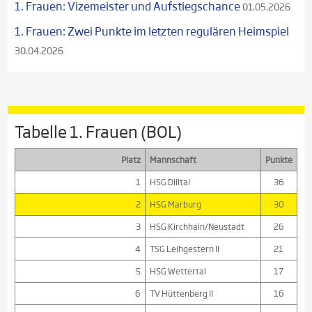
1. Frauen: Vizemeister und Aufstiegschance
01.05.2026
1. Frauen: Zwei Punkte im letzten regulären Heimspiel
30.04.2026
Tabelle 1. Frauen (BOL)
Platz
Mannschaft
Punkte
1
HSG Dilltal
36
2
HSG Marburg
30
3
HSG Kirchhain/Neustadt
26
4
TSG Leihgestern II
21
5
HSG Wettertal
17
6
TV Hüttenberg II
16