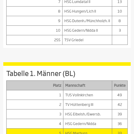
7
HSG Lumdatal II
13
8
HSG Hungen/Lich II
10
9
HSG Dutenh./Münchholzh. II
8
10
HSG Gedern/Nidda II
3
255
TSV Griedel
Tabelle 1. Männer (BL)
Platz
Mannschaft
Punkte
1
TUS Vollnkirchen
49
2
TV Hüttenberg III
42
3
HSG Eibelsh./Ewersb.
39
4
HSG Gedern/Nidda
36
5
HSG Marburg
33