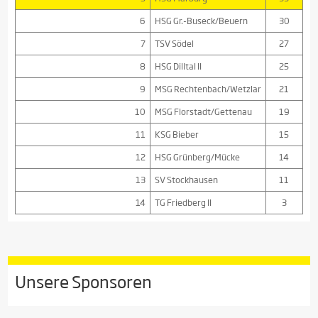
6
HSG Gr.-Buseck/Beuern
30
7
TSV Södel
27
8
HSG Dilltal II
25
9
MSG Rechtenbach/Wetzlar
21
10
MSG Florstadt/Gettenau
19
11
KSG Bieber
15
12
HSG Grünberg/Mücke
14
13
SV Stockhausen
11
14
TG Friedberg II
3
Unsere Sponsoren