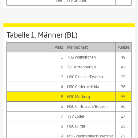
255
TSV Griedel
Tabelle 1. Männer (BL)
Platz
Mannschaft
Punkte
1
TUS Vollnkirchen
49
2
TV Hüttenberg III
42
3
HSG Eibelsh./Ewersb.
39
4
HSG Gedern/Nidda
36
5
HSG Marburg
33
6
HSG Gr.-Buseck/Beuern
30
7
TSV Södel
27
8
HSG Dilltal II
25
9
MSG Rechtenbach/Wetzlar
21