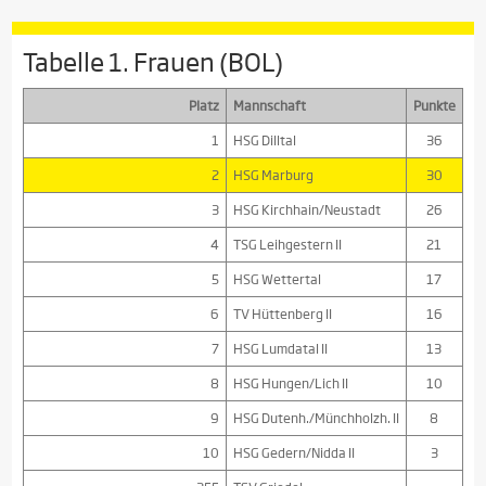
Tabelle 1. Frauen (BOL)
Platz
Mannschaft
Punkte
1
HSG Dilltal
36
2
HSG Marburg
30
3
HSG Kirchhain/Neustadt
26
4
TSG Leihgestern II
21
5
HSG Wettertal
17
6
TV Hüttenberg II
16
7
HSG Lumdatal II
13
8
HSG Hungen/Lich II
10
9
HSG Dutenh./Münchholzh. II
8
10
HSG Gedern/Nidda II
3