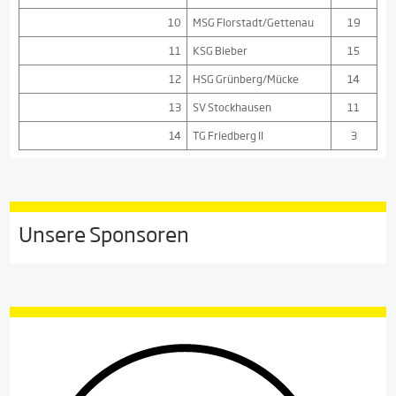
10
MSG Florstadt/Gettenau
19
11
KSG Bieber
15
12
HSG Grünberg/Mücke
14
13
SV Stockhausen
11
14
TG Friedberg II
3
Unsere Sponsoren