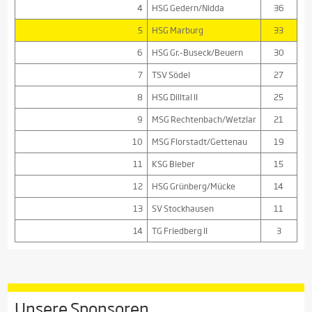
4
HSG Gedern/Nidda
36
5
HSG Marburg
33
6
HSG Gr.-Buseck/Beuern
30
7
TSV Södel
27
8
HSG Dilltal II
25
9
MSG Rechtenbach/Wetzlar
21
10
MSG Florstadt/Gettenau
19
11
KSG Bieber
15
12
HSG Grünberg/Mücke
14
13
SV Stockhausen
11
14
TG Friedberg II
3
Unsere Sponsoren