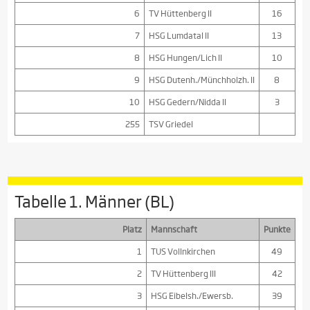
6
TV Hüttenberg II
16
7
HSG Lumdatal II
13
8
HSG Hungen/Lich II
10
9
HSG Dutenh./Münchholzh. II
8
10
HSG Gedern/Nidda II
3
255
TSV Griedel
Tabelle 1. Männer (BL)
Platz
Mannschaft
Punkte
1
TUS Vollnkirchen
49
2
TV Hüttenberg III
42
3
HSG Eibelsh./Ewersb.
39