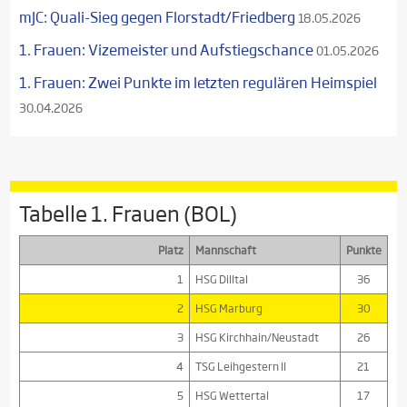
mJC: Quali-Sieg gegen Florstadt/Friedberg
18.05.2026
1. Frauen: Vizemeister und Aufstiegschance
01.05.2026
1. Frauen: Zwei Punkte im letzten regulären Heimspiel
30.04.2026
Tabelle 1. Frauen (BOL)
Platz
Mannschaft
Punkte
1
HSG Dilltal
36
2
HSG Marburg
30
3
HSG Kirchhain/Neustadt
26
4
TSG Leihgestern II
21
5
HSG Wettertal
17