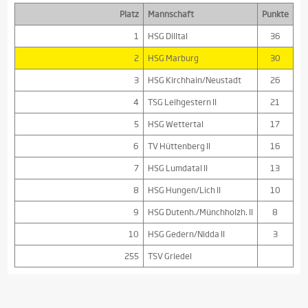
Platz
Mannschaft
Punkte
1
HSG Dilltal
36
2
HSG Marburg
30
3
HSG Kirchhain/Neustadt
26
4
TSG Leihgestern II
21
5
HSG Wettertal
17
6
TV Hüttenberg II
16
7
HSG Lumdatal II
13
8
HSG Hungen/Lich II
10
9
HSG Dutenh./Münchholzh. II
8
10
HSG Gedern/Nidda II
3
255
TSV Griedel