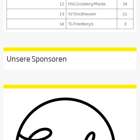
12
HSG Grünberg/Mücke
14
13
SV Stockhausen
11
14
TG Friedberg II
3
Unsere Sponsoren