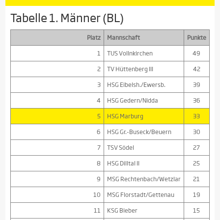
Tabelle 1. Männer (BL)
Platz
Mannschaft
Punkte
1
TUS Vollnkirchen
49
2
TV Hüttenberg III
42
3
HSG Eibelsh./Ewersb.
39
4
HSG Gedern/Nidda
36
5
HSG Marburg
33
6
HSG Gr.-Buseck/Beuern
30
7
TSV Södel
27
8
HSG Dilltal II
25
9
MSG Rechtenbach/Wetzlar
21
10
MSG Florstadt/Gettenau
19
11
KSG Bieber
15