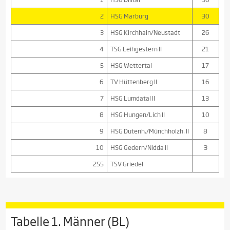
2
HSG Marburg
30
3
HSG Kirchhain/Neustadt
26
4
TSG Leihgestern II
21
5
HSG Wettertal
17
6
TV Hüttenberg II
16
7
HSG Lumdatal II
13
8
HSG Hungen/Lich II
10
9
HSG Dutenh./Münchholzh. II
8
10
HSG Gedern/Nidda II
3
255
TSV Griedel
Tabelle 1. Männer (BL)