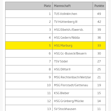
Platz
Mannschaft
Punkte
1
TUS Vollnkirchen
49
2
TV Hüttenberg III
42
3
HSG Eibelsh./Ewersb.
39
4
HSG Gedern/Nidda
36
5
HSG Marburg
33
6
HSG Gr.-Buseck/Beuern
30
7
TSV Södel
27
8
HSG Dilltal II
25
9
MSG Rechtenbach/Wetzlar
21
10
MSG Florstadt/Gettenau
19
11
KSG Bieber
15
12
HSG Grünberg/Mücke
14
13
SV Stockhausen
11