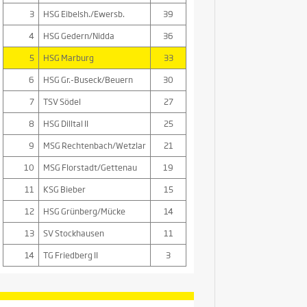
3
HSG Eibelsh./Ewersb.
39
4
HSG Gedern/Nidda
36
5
HSG Marburg
33
6
HSG Gr.-Buseck/Beuern
30
7
TSV Södel
27
8
HSG Dilltal II
25
9
MSG Rechtenbach/Wetzlar
21
10
MSG Florstadt/Gettenau
19
11
KSG Bieber
15
12
HSG Grünberg/Mücke
14
13
SV Stockhausen
11
14
TG Friedberg II
3