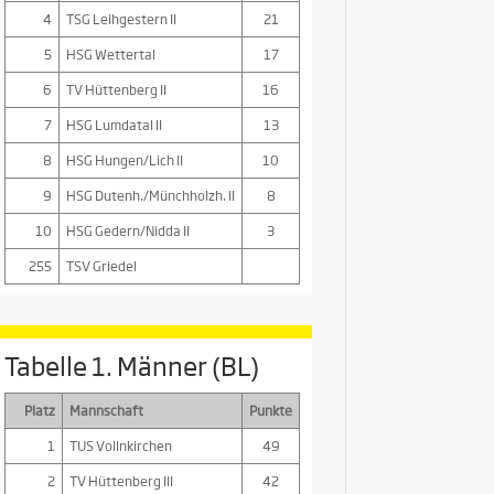
4
TSG Leihgestern II
21
5
HSG Wettertal
17
6
TV Hüttenberg II
16
7
HSG Lumdatal II
13
8
HSG Hungen/Lich II
10
9
HSG Dutenh./Münchholzh. II
8
10
HSG Gedern/Nidda II
3
255
TSV Griedel
Tabelle 1. Männer (BL)
Platz
Mannschaft
Punkte
1
TUS Vollnkirchen
49
2
TV Hüttenberg III
42