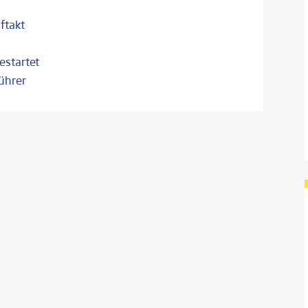
ftakt
estartet
führer