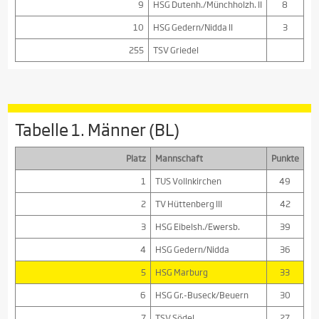
9
HSG Dutenh./Münchholzh. II
8
10
HSG Gedern/Nidda II
3
255
TSV Griedel
Tabelle 1. Männer (BL)
Platz
Mannschaft
Punkte
1
TUS Vollnkirchen
49
2
TV Hüttenberg III
42
3
HSG Eibelsh./Ewersb.
39
4
HSG Gedern/Nidda
36
5
HSG Marburg
33
6
HSG Gr.-Buseck/Beuern
30
7
TSV Södel
27