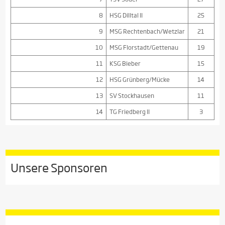
8
HSG Dilltal II
25
9
MSG Rechtenbach/Wetzlar
21
10
MSG Florstadt/Gettenau
19
11
KSG Bieber
15
12
HSG Grünberg/Mücke
14
13
SV Stockhausen
11
14
TG Friedberg II
3
Unsere Sponsoren