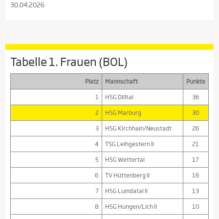
30.04.2026
Tabelle 1. Frauen (BOL)
Platz
Mannschaft
Punkte
1
HSG Dilltal
36
2
HSG Marburg
30
3
HSG Kirchhain/Neustadt
26
4
TSG Leihgestern II
21
5
HSG Wettertal
17
6
TV Hüttenberg II
16
7
HSG Lumdatal II
13
8
HSG Hungen/Lich II
10