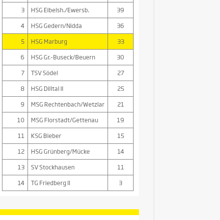
3
HSG Eibelsh./Ewersb.
39
4
HSG Gedern/Nidda
36
5
HSG Marburg
33
6
HSG Gr.-Buseck/Beuern
30
7
TSV Södel
27
8
HSG Dilltal II
25
9
MSG Rechtenbach/Wetzlar
21
10
MSG Florstadt/Gettenau
19
11
KSG Bieber
15
12
HSG Grünberg/Mücke
14
13
SV Stockhausen
11
14
TG Friedberg II
3