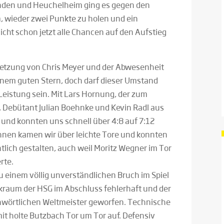
inden und Heuchelheim ging es gegen den
 wieder zwei Punkte zu holen und ein
cht schon jetzt alle Chancen auf den Aufstieg
rletzung von Chris Meyer und der Abwesenheit
nem guten Stern, doch darf dieser Umstand
Leistung sein. Mit Lars Hornung, der zum
Debütant Julian Boehnke und Kevin Radl aus
el und konnten uns schnell über 4:8 auf 7:12
hnen kamen wir über leichte Tore und konnten
tlich gestalten, auch weil Moritz Wegner im Tor
rte.
zu einem völlig unverständlichen Bruch im Spiel
ückraum der HSG im Abschluss fehlerhaft und der
hwörtlichen Weltmeister geworfen. Technische
it holte Butzbach Tor um Tor auf. Defensiv