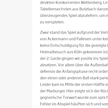
direkten Konkurrenten Wettenberg, L
Tabellensechsten aus Butzbach darum,
überzeugendes Spiel abzuliefern, um ni
zu verspielen.
Zwar stand das Spiel aufgrund der Ve
von Ackermann und Pallesen unter kei
keine Entschuldigung für die gezeigte 
Heimatbesuch aus Köln gekommen ist, 
der 2. Garde gingen wir positiv ins Spi
absetzen. Vor allem über die Außenba
defensiv die Anfangsphase recht orden
den einen oder anderen Ball stark parie
Leider kam es Mitte der ersten Hälfte 
der Marburger. Hier zeigte sich der R
gegnerische Torwart wurde zum spric
Fehler im Abspiel häuften sich und som