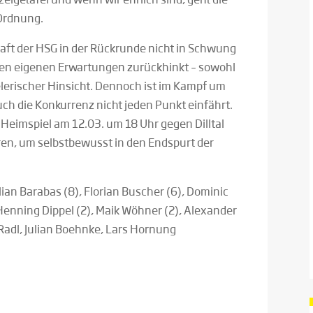
 Ordnung.
chaft der HSG in der Rückrunde nicht in Schwung
den eigenen Erwartungen zurückhinkt – sowohl
elerischer Hinsicht. Dennoch ist im Kampf um
uch die Konkurrenz nicht jeden Punkt einfährt.
 Heimspiel am 12.03. um 18 Uhr gegen Dilltal
ren, um selbstbewusst in den Endspurt der
lian Barabas (8), Florian Buscher (6), Dominic
Henning Dippel (2), Maik Wöhner (2), Alexander
Radl, Julian Boehnke, Lars Hornung