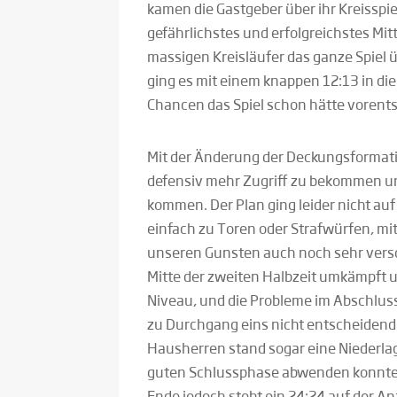
kamen die Gastgeber über ihr Kreisspiel
gefährlichstes und erfolgreichstes Mit
massigen Kreisläufer das ganze Spiel ü
ging es mit einem knappen 12:13 in di
Chancen das Spiel schon hätte vorent
Mit der Änderung der Deckungsformati
defensiv mehr Zugriff zu bekommen un
kommen. Der Plan ging leider nicht au
einfach zu Toren oder Strafwürfen, mi
unseren Gunsten auch noch sehr versc
Mitte der zweiten Halbzeit umkämpft 
Niveau, und die Probleme im Abschlus
zu Durchgang eins nicht entscheidend 
Hausherren stand sogar eine Niederla
guten Schlussphase abwenden konnte 
Ende jedoch steht ein 24:24 auf der An