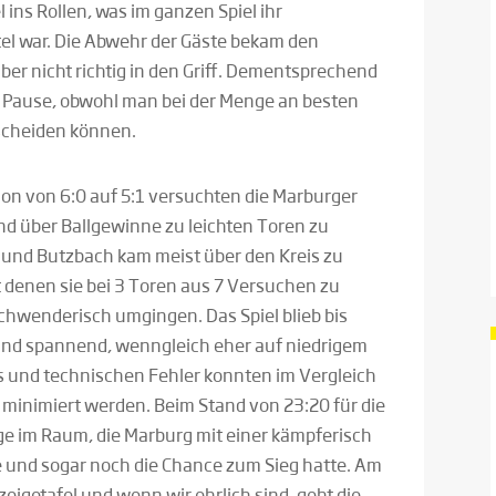
 ins Rollen, was im ganzen Spiel ihr
tel war. Die Abwehr der Gäste bekam den
ber nicht richtig in den Griff. Dementsprechend
e Pause, obwohl man bei der Menge an besten
scheiden können.
on von 6:0 auf 5:1 versuchten die Marburger
d über Ballgewinne zu leichten Toren zu
f und Butzbach kam meist über den Kreis zu
t denen sie bei 3 Toren aus 7 Versuchen zu
hwenderisch umgingen. Das Spiel blieb bis
und spannend, wenngleich eher auf niedrigem
s und technischen Fehler konnten im Vergleich
minimiert werden. Beim Stand von 23:20 für die
ge im Raum, die Marburg mit einer kämpferisch
und sogar noch die Chance zum Sieg hatte. Am
zeigetafel und wenn wir ehrlich sind, geht die