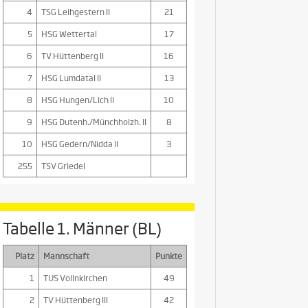
4
TSG Leihgestern II
21
5
HSG Wettertal
17
6
TV Hüttenberg II
16
7
HSG Lumdatal II
13
8
HSG Hungen/Lich II
10
9
HSG Dutenh./Münchholzh. II
8
10
HSG Gedern/Nidda II
3
255
TSV Griedel
Tabelle 1. Männer (BL)
Platz
Mannschaft
Punkte
1
TUS Vollnkirchen
49
2
TV Hüttenberg III
42