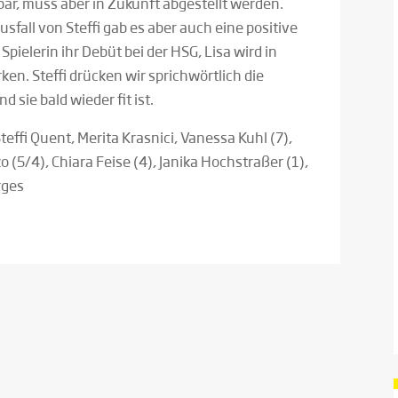
r, muss aber in Zukunft abgestellt werden.
fall von Steffi gab es aber auch eine positive
Spielerin ihr Debüt bei der HSG, Lisa wird in
en. Steffi drücken wir sprichwörtlich die
d sie bald wieder fit ist.
teffi Quent, Merita Krasnici, Vanessa Kuhl (7),
(5/4), Chiara Feise (4), Janika Hochstraßer (1),
rges