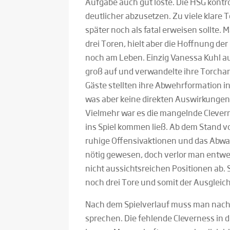
Aufgabe auch gut löste. Die HSG kontrol
deutlicher abzusetzen. Zu viele klare
später noch als fatal erweisen sollte. 
drei Toren, hielt aber die Hoffnung d
noch am Leben. Einzig Vanessa Kuhl au
groß auf und verwandelte ihre Torchan
Gäste stellten ihre Abwehrformation in
was aber keine direkten Auswirkungen 
Vielmehr war es die mangelnde Clever
ins Spiel kommen ließ. Ab dem Stand vo
ruhige Offensivaktionen und das Abw
nötig gewesen, doch verlor man entwed
nicht aussichtsreichen Positionen ab. 
noch drei Tore und somit der Ausgleic
Nach dem Spielverlauf muss man nach 
sprechen. Die fehlende Cleverness in d