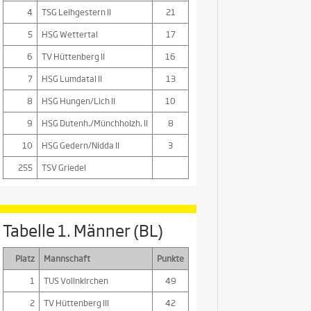
4
TSG Leihgestern II
21
5
HSG Wettertal
17
6
TV Hüttenberg II
16
7
HSG Lumdatal II
13
8
HSG Hungen/Lich II
10
9
HSG Dutenh./Münchholzh. II
8
10
HSG Gedern/Nidda II
3
255
TSV Griedel
Tabelle 1. Männer (BL)
Platz
Mannschaft
Punkte
1
TUS Vollnkirchen
49
2
TV Hüttenberg III
42