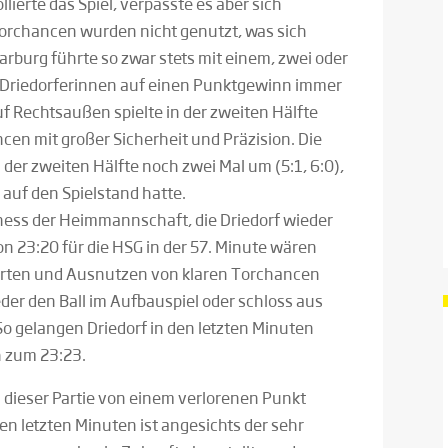
lierte das Spiel, verpasste es aber sich
 Torchancen wurden nicht genutzt, was sich
Marburg führte so zwar stets mit einem, zwei oder
er Driedorferinnen auf einen Punktgewinn immer
f Rechtsaußen spielte in der zweiten Hälfte
cen mit großer Sicherheit und Präzision. Die
 der zweiten Hälfte noch zwei Mal um (5:1, 6:0),
auf den Spielstand hatte.
ness der Heimmannschaft, die Driedorf wieder
n 23:20 für die HSG in der 57. Minute wären
arten und Ausnutzen von klaren Torchancen
er den Ball im Aufbauspiel oder schloss aus
So gelangen Driedorf in den letzten Minuten
h zum 23:23.
dieser Partie von einem verlorenen Punkt
en letzten Minuten ist angesichts der sehr