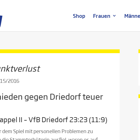
Shop
Frauen
Männe
unktverlust
2015/2016
ieden gegen Driedorf teuer
pel II – VfB Driedorf 23:23 (11:9)
r dem Spiel mit personellen Problemen zu
 die Stammtorhüterin ausfiel, waren es auf