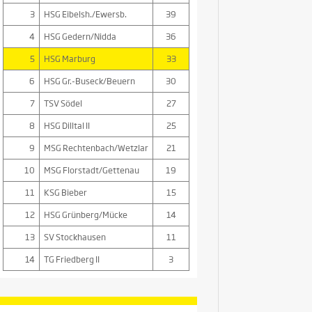
3
HSG Eibelsh./Ewersb.
39
4
HSG Gedern/Nidda
36
5
HSG Marburg
33
6
HSG Gr.-Buseck/Beuern
30
7
TSV Södel
27
8
HSG Dilltal II
25
9
MSG Rechtenbach/Wetzlar
21
10
MSG Florstadt/Gettenau
19
11
KSG Bieber
15
12
HSG Grünberg/Mücke
14
13
SV Stockhausen
11
14
TG Friedberg II
3