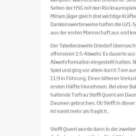
Seiten der HSG mit den Rückraumspiele
Miriam Jäger gleich drei wichtige Kräft
Dankenswerterweise halfen die U21-Sp
aus der ersten Mannschaft aus und ko
Der Tabellenzweite Driedorf überrasch
offensiven 1:5-Abwehr. Es dauerte auch
Abwehrformation eingestellt hatten. 
Spiel und ging vor allem durch Tore 
11:9 in Führung. Einen bitteren Verlus
ersten Hälfte hinnehmen. Bei einer Bal
haltende Torfrau Steffi Quent am Daume
Daumen gebrochen. Ob Steffi in dieser
ist somit mehr als fraglich.
Steffi Quent wurde dann in der zweiten 