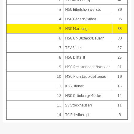
3
HSG Eibelsh./Ewersb.
39
4
HSG Gedern/Nidda
36
5
HSG Marburg
33
6
HSG Gr.-Buseck/Beuern
30
7
TSV Södel
27
8
HSG Dilltal II
25
9
MSG Rechtenbach/Wetzlar
21
10
MSG Florstadt/Gettenau
19
11
KSG Bieber
15
12
HSG Grünberg/Mücke
14
13
SV Stockhausen
11
14
TG Friedberg II
3