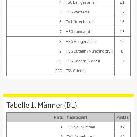
4
TSG Leihgestern II
21
5
HSG Wettertal
17
6
TV Hüttenberg II
16
7
HSG Lumdatal II
13
8
HSG Hungen/Lich II
10
9
HSG Dutenh./Münchholzh. II
8
10
HSG Gedern/Nidda II
3
255
TSV Griedel
Tabelle 1. Männer (BL)
Platz
Mannschaft
Punkte
1
TUS Vollnkirchen
49
2
TV Hüttenberg III
42