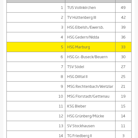
1
TUS Vollnkirchen
49
2
TV Hüttenberg III
42
3
HSG Eibelsh./Ewersb.
39
4
HSG Gedern/Nidda
36
5
HSG Marburg
33
6
HSG Gr.-Buseck/Beuern
30
7
TSV Södel
27
8
HSG Dilltal II
25
9
MSG Rechtenbach/Wetzlar
21
10
MSG Florstadt/Gettenau
19
11
KSG Bieber
15
12
HSG Grünberg/Mücke
14
13
SV Stockhausen
11
14
TG Friedberg II
3