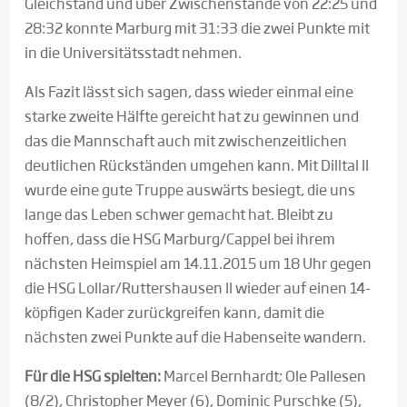
Gleichstand und über Zwischenstände von 22:25 und
28:32 konnte Marburg mit 31:33 die zwei Punkte mit
in die Universitätsstadt nehmen.
Als Fazit lässt sich sagen, dass wieder einmal eine
starke zweite Hälfte gereicht hat zu gewinnen und
das die Mannschaft auch mit zwischenzeitlichen
deutlichen Rückständen umgehen kann. Mit Dilltal II
wurde eine gute Truppe auswärts besiegt, die uns
lange das Leben schwer gemacht hat. Bleibt zu
hoffen, dass die HSG Marburg/Cappel bei ihrem
nächsten Heimspiel am 14.11.2015 um 18 Uhr gegen
die HSG Lollar/Ruttershausen II wieder auf einen 14-
köpfigen Kader zurückgreifen kann, damit die
nächsten zwei Punkte auf die Habenseite wandern.
Für die HSG spielten:
Marcel Bernhardt; Ole Pallesen
(8/2), Christopher Meyer (6), Dominic Purschke (5),