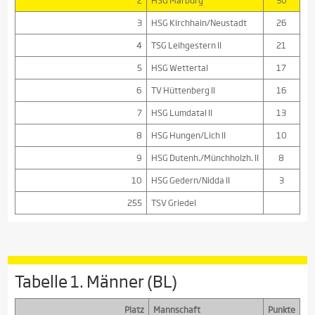
2
HSG Marburg
30
3
HSG Kirchhain/Neustadt
26
4
TSG Leihgestern II
21
5
HSG Wettertal
17
6
TV Hüttenberg II
16
7
HSG Lumdatal II
13
8
HSG Hungen/Lich II
10
9
HSG Dutenh./Münchholzh. II
8
10
HSG Gedern/Nidda II
3
255
TSV Griedel
Tabelle 1. Männer (BL)
Platz
Mannschaft
Punkte