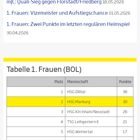
mJC: Quali-Sieg gegen Florstadt/Friedberg
18.05.2026
1. Frauen: Vizemeister und Aufstiegschance
01.05.2026
1. Frauen: Zwei Punkte im letzten regulären Heimspiel
30.04.2026
Tabelle 1. Frauen (BOL)
Platz
Mannschaft
Punkte
1
HSG Dilltal
36
2
HSG Marburg
30
3
HSG Kirchhain/Neustadt
26
4
TSG Leihgestern II
21
5
HSG Wettertal
17