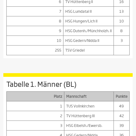
6
TV Hüttenberg II
16
7
HSG Lumdatal II
13
8
HSG Hungen/Lich II
10
9
HSG Dutenh./Münchholzh. II
8
10
HSG Gedern/Nidda II
3
255
TSV Griedel
Tabelle 1. Männer (BL)
Platz
Mannschaft
Punkte
1
TUS Vollnkirchen
49
2
TV Hüttenberg III
42
3
HSG Eibelsh./Ewersb.
39
4
HSG Gedern/Nidda
36